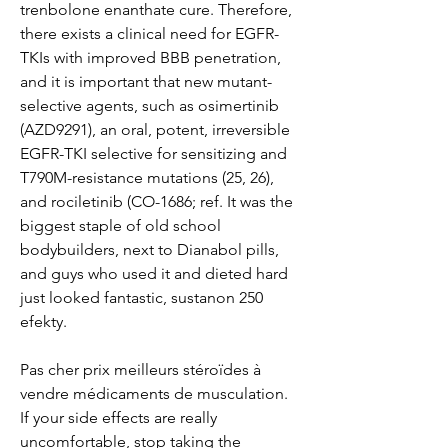
trenbolone enanthate cure. Therefore, 
there exists a clinical need for EGFR-
TKIs with improved BBB penetration, 
and it is important that new mutant-
selective agents, such as osimertinib 
(AZD9291), an oral, potent, irreversible 
EGFR-TKI selective for sensitizing and 
T790M-resistance mutations (25, 26), 
and rociletinib (CO-1686; ref. It was the 
biggest staple of old school 
bodybuilders, next to Dianabol pills, 
and guys who used it and dieted hard 
just looked fantastic, sustanon 250 
efekty.
Pas cher prix meilleurs stéroïdes à 
vendre médicaments de musculation.
If your side effects are really 
uncomfortable, stop taking the 