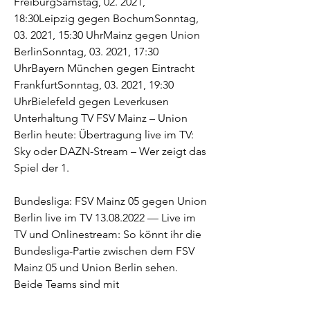
FreiburgSamstag, 02. 2021, 
18:30Leipzig gegen BochumSonntag, 
03. 2021, 15:30 UhrMainz gegen Union 
BerlinSonntag, 03. 2021, 17:30 
UhrBayern München gegen Eintracht 
FrankfurtSonntag, 03. 2021, 19:30 
UhrBielefeld gegen Leverkusen 
Unterhaltung TV FSV Mainz – Union 
Berlin heute: Übertragung live im TV: 
Sky oder DAZN-Stream – Wer zeigt das 
Spiel der 1.
Bundesliga: FSV Mainz 05 gegen Union 
Berlin live im TV 13.08.2022 — Live im 
TV und Onlinestream: So könnt ihr die 
Bundesliga-Partie zwischen dem FSV 
Mainz 05 und Union Berlin sehen. 
Beide Teams sind mit