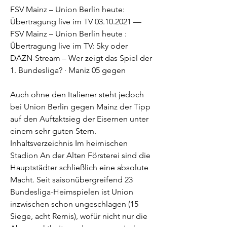
FSV Mainz – Union Berlin heute: 
Übertragung live im TV 03.10.2021 — 
FSV Mainz – Union Berlin heute : 
Übertragung live im TV: Sky oder 
DAZN-Stream – Wer zeigt das Spiel der 
1. Bundesliga? · Maniz 05 gegen
Auch ohne den Italiener steht jedoch 
bei Union Berlin gegen Mainz der Tipp 
auf den Auftaktsieg der Eisernen unter 
einem sehr guten Stern. 
Inhaltsverzeichnis Im heimischen 
Stadion An der Alten Försterei sind die 
Hauptstädter schließlich eine absolute 
Macht. Seit saisonübergreifend 23 
Bundesliga-Heimspielen ist Union 
inzwischen schon ungeschlagen (15 
Siege, acht Remis), wofür nicht nur die 