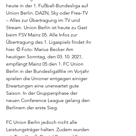
heute in der 1. Fußball-Bundesliga auf 
Union Berlin. DAZN, Sky oder Free-TV 
– Alles zur Übertragung im TV und 
Stream. Union Berlin ist heute zu Gast 
beim FSV Mainz 05. Alle Infos zur 
Übertragung des 1. Ligaspiels findet ihr 
hier. © Foto: Marius Becker Am 
heutigen Sonntag, den 03. 10. 2021, 
empfängt Mainz 05 den 1. FC Union 
Berlin in der BundesligaWie im Vorjahr 
spielen die Unioner entgegen einiger 
Erwartungen eine unerwartet gute 
Saison. In der Gruppenphase der 
neuen Conference League gelang den 
Berlinern der erste Sieg.
FC Union Berlin jedoch nicht alle 
Leistungsträger halten. Zudem wurden 