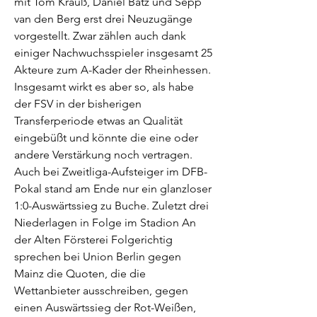
mit Tom Krauß, Daniel Batz und Sepp 
van den Berg erst drei Neuzugänge 
vorgestellt. Zwar zählen auch dank 
einiger Nachwuchsspieler insgesamt 25 
Akteure zum A-Kader der Rheinhessen. 
Insgesamt wirkt es aber so, als habe 
der FSV in der bisherigen 
Transferperiode etwas an Qualität 
eingebüßt und könnte die eine oder 
andere Verstärkung noch vertragen. 
Auch bei Zweitliga-Aufsteiger im DFB-
Pokal stand am Ende nur ein glanzloser 
1:0-Auswärtssieg zu Buche. Zuletzt drei 
Niederlagen in Folge im Stadion An 
der Alten Försterei Folgerichtig 
sprechen bei Union Berlin gegen 
Mainz die Quoten, die die 
Wettanbieter ausschreiben, gegen 
einen Auswärtssieg der Rot-Weißen, 