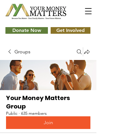
Donate Now
Get Involved
Groups
Your Money Matters
Group
Public
·
635 members
Join