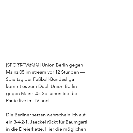
[SPORT-TV@@@] Union Berlin gegen 
Mainz 05 im stream vor 12 Stunden — 
Spieltag der Fußball-Bundesliga 
kommt es zum Duell Union Berlin 
gegen Mainz 05. So sehen Sie die 
Partie live im TV und
Die Berliner setzen wahrscheinlich auf 
ein 3-4-2-1. Jaeckel rückt für Baumgartl 
in die Dreierkette. Hier die möglichen 