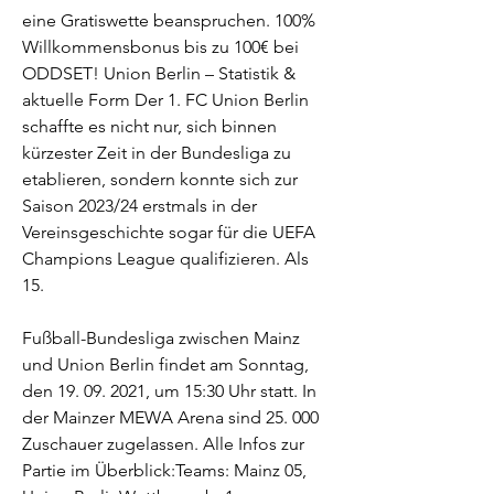
eine Gratiswette beanspruchen. 100% 
Willkommensbonus bis zu 100€ bei 
ODDSET! Union Berlin – Statistik & 
aktuelle Form Der 1. FC Union Berlin 
schaffte es nicht nur, sich binnen 
kürzester Zeit in der Bundesliga zu 
etablieren, sondern konnte sich zur 
Saison 2023/24 erstmals in der 
Vereinsgeschichte sogar für die UEFA 
Champions League qualifizieren. Als 
15.
Fußball-Bundesliga zwischen Mainz 
und Union Berlin findet am Sonntag, 
den 19. 09. 2021, um 15:30 Uhr statt. In 
der Mainzer MEWA Arena sind 25. 000 
Zuschauer zugelassen. Alle Infos zur 
Partie im Überblick:Teams: Mainz 05, 