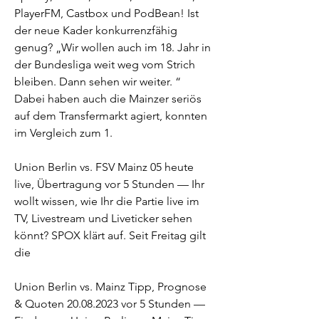
PlayerFM, Castbox und PodBean! Ist 
der neue Kader konkurrenzfähig 
genug? „Wir wollen auch im 18. Jahr in 
der Bundesliga weit weg vom Strich 
bleiben. Dann sehen wir weiter. “ 
Dabei haben auch die Mainzer seriös 
auf dem Transfermarkt agiert, konnten 
im Vergleich zum 1.
Union Berlin vs. FSV Mainz 05 heute 
live, Übertragung vor 5 Stunden — Ihr 
wollt wissen, wie Ihr die Partie live im 
TV, Livestream und Liveticker sehen 
könnt? SPOX klärt auf. Seit Freitag gilt 
die
Union Berlin vs. Mainz Tipp, Prognose 
& Quoten 20.08.2023 vor 5 Stunden — 