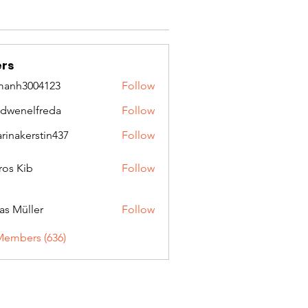
rs
manh3004123
Follow
3004123
idwenelfreda
Follow
nelfreda
arinakerstin437
Follow
kerstin437
ros Kib
Follow
as Müller
Follow
Members (636)