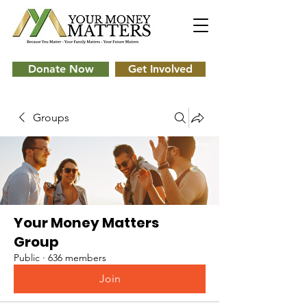
Donate Now
Get Involved
Groups
Your Money Matters
Group
Public
·
636 members
Join