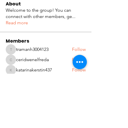
About
Welcome to the group! You can
connect with other members, ge
...
Read more
Members
tramanh3004123
Follow
tramanh3004123
ceridwenelfreda
Follow
ceridwenelfreda
katarinakerstin437
Follow
katarinakerstin437
Kibros Kib
Follow
Lukas Müller
Follow
See All Members (636)