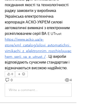
поєднання якості та технологічності 
раджу замовити у виробника 
Українська електротехнічна 
корпорація АСКО-УКРЕМ силові 
автоматичні вимикачі з електронним 
розчіплювачем серії ВА E UTrust 
https://www.acko.ua/e-
store/xml_catalog/silovi_avtomatichni_
vimikachi_z_elektronnim_rozchiplyuvac
hem_serii_va_e_utrust_/
 . Ці вироби 
відповідають сучасним стандартам і 
відзначаються високою надійністю.
0
0
4
Write a comment...