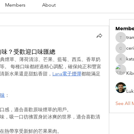
Members
About
Membe
tra
tramanh
cer
口味？受歡迎口味匯總
ceridwe
kat
典煙草、薄荷清涼、芒果、藍莓、西瓜、香草奶
katarina
等。 每種口味都經過精心調配，確保純正和豐富
Kib
清新水果還是甜點香甜，
Lana電子煙彈
都能滿足
Luk
口味
：
See All 
口感，適合喜歡原味煙草的用戶。
味，吸一口彷彿置身於冰爽的世界，適合喜歡清
在熱帶享受新鮮的芒果果肉。