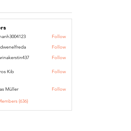
rs
manh3004123
Follow
3004123
idwenelfreda
Follow
nelfreda
arinakerstin437
Follow
kerstin437
ros Kib
Follow
as Müller
Follow
Members (636)