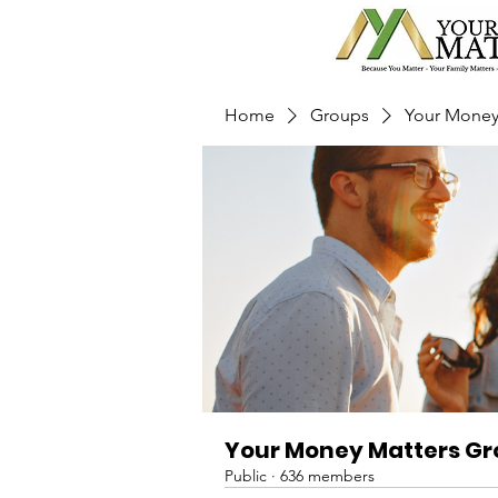
Home
Groups
Your Money
Your Money Matters G
Public
·
636 members