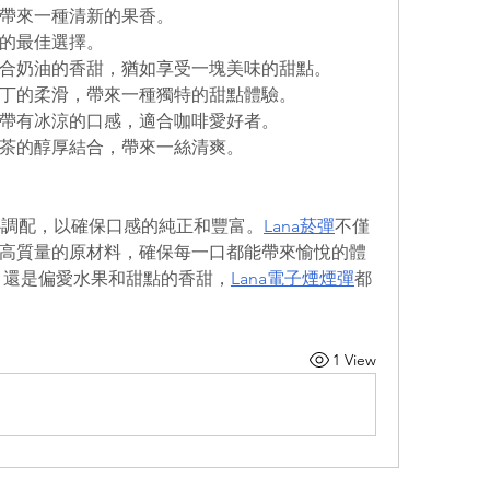
帶來一種清新的果香。
的最佳選擇。
合奶油的香甜，猶如享受一塊美味的甜點。
丁的柔滑，帶來一種獨特的甜點體驗。
帶有冰涼的口感，適合咖啡愛好者。
茶的醇厚結合，帶來一絲清爽。
心調配，以確保口感的純正和豐富。
Lana菸彈
不僅
高質量的原材料，確保每一口都能帶來愉悅的體
，還是偏愛水果和甜點的香甜，
Lana電子煙煙彈
都
1 View