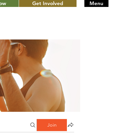
Now
Get Involved
Menu
Join