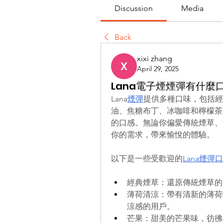
Discussion
Media
Back
xixi zhang
April 29, 2025
Lana電子煙煙彈有什麼
Lana
煙彈
提供多種口味，包括經
油、焦糖布丁、冰咖啡和檸檬茶
的口感。無論你偏愛傳統煙草、
你的需求，帶來愉悅的體驗。
以下是一些受歡迎的
Lana煙彈
經典煙草：還原傳統煙草的
薄荷清涼：帶有清新的薄荷
涼感的用戶。
芒果：甜美的芒果味，彷彿