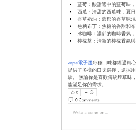
藍莓：酸甜適中的藍莓味，
西瓜：清甜的西瓜味，夏日
香草奶油：濃郁的香草味混
焦糖布丁：焦糖的香甜和布
冰咖啡：濃郁的咖啡香氣，
檸檬茶：清新的檸檬香氣與
vape電子煙
每種口味都經過精
提供了多樣的口味選擇，還採用
驗。 無論你是喜歡傳統煙草味
能滿足你的需求。
0
0 Comments
Write a comment...