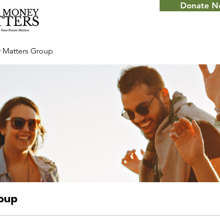
Donate 
 Matters Group
roup