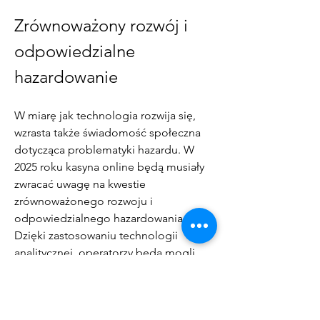
Zrównoważony rozwój i 
odpowiedzialne 
hazardowanie
W miarę jak technologia rozwija się, 
wzrasta także świadomość społeczna 
dotycząca problematyki hazardu. W 
2025 roku kasyna online będą musiały 
zwracać uwagę na kwestie 
zrównoważonego rozwoju i 
odpowiedzialnego hazardowania. 
Dzięki zastosowaniu technologii 
analitycznej, operatorzy będą mogli 
monitorować zachowania graczy i 
wprowadzać środki mające na celu 
ograniczenie ryzyka. Mówi się, że 