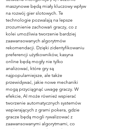
maszynowe będą miały kluczowy wpływ 
na rozwój gier slotowych. Te 
technologie pozwalają na lepsze 
zrozumienie zachowań graczy, co z 
kolei umożliwia tworzenie bardziej 
zaawansowanych algorytmów 
rekomendacji. Dzięki zidentyfikowaniu 
preferencji użytkowników, kasyna 
online będą mogły nie tylko 
analizować, które gry są 
najpopularniejsze, ale także 
przewidywać, jakie nowe mechaniki 
mogą przyciągnąć uwagę graczy. W 
efekcie, AI może również wspierać 
tworzenie automatycznych systemów 
wspierających z grami pokera, gdzie 
gracze będą mogli rywalizować z 
zaawansowanymi algorytmami, co 