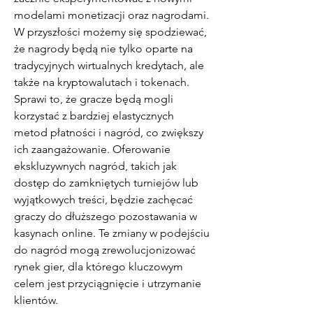
modelami monetizacji oraz nagrodami. 
W przyszłości możemy się spodziewać, 
że nagrody będą nie tylko oparte na 
tradycyjnych wirtualnych kredytach, ale 
także na kryptowalutach i tokenach. 
Sprawi to, że gracze będą mogli 
korzystać z bardziej elastycznych 
metod płatności i nagród, co zwiększy 
ich zaangażowanie. Oferowanie 
ekskluzywnych nagród, takich jak 
dostęp do zamkniętych turniejów lub 
wyjątkowych treści, będzie zachęcać 
graczy do dłuższego pozostawania w 
kasynach online. Te zmiany w podejściu 
do nagród mogą zrewolucjonizować 
rynek gier, dla którego kluczowym 
celem jest przyciągnięcie i utrzymanie 
klientów.