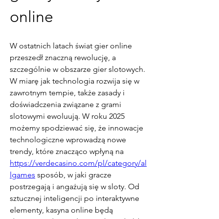
online
W ostatnich latach świat gier online 
przeszedł znaczną rewolucję, a 
szczególnie w obszarze gier slotowych. 
W miarę jak technologia rozwija się w 
zawrotnym tempie, także zasady i 
doświadczenia związane z grami 
slotowymi ewoluują. W roku 2025 
możemy spodziewać się, że innowacje 
technologiczne wprowadzą nowe 
trendy, które znacząco wpłyną na 
https://verdecasino.com/pl/category/al
lgames
 sposób, w jaki gracze 
postrzegają i angażują się w sloty. Od 
sztucznej inteligencji po interaktywne 
elementy, kasyna online będą 