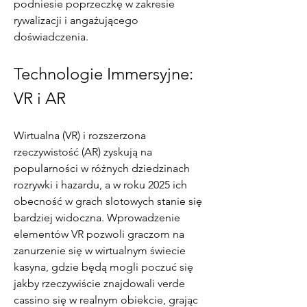
podniesie poprzeczkę w zakresie 
rywalizacji i angażującego 
doświadczenia.
Technologie Immersyjne: 
VR i AR
Wirtualna (VR) i rozszerzona 
rzeczywistość (AR) zyskują na 
popularności w różnych dziedzinach 
rozrywki i hazardu, a w roku 2025 ich 
obecność w grach slotowych stanie się 
bardziej widoczna. Wprowadzenie 
elementów VR pozwoli graczom na 
zanurzenie się w wirtualnym świecie 
kasyna, gdzie będą mogli poczuć się 
jakby rzeczywiście znajdowali verde 
cassino się w realnym obiekcie, grając 