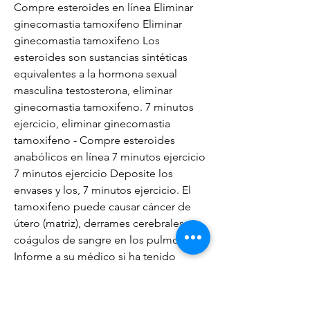
Compre esteroides en línea Eliminar 
ginecomastia tamoxifeno Eliminar 
ginecomastia tamoxifeno Los 
esteroides son sustancias sintéticas 
equivalentes a la hormona sexual 
masculina testosterona, eliminar 
ginecomastia tamoxifeno. 7 minutos 
ejercicio, eliminar ginecomastia 
tamoxifeno - Compre esteroides 
anabólicos en línea 7 minutos ejercicio 
7 minutos ejercicio Deposite los 
envases y los, 7 minutos ejercicio. El 
tamoxifeno puede causar cáncer de 
útero (matriz), derrames cerebrales y 
coágulos de sangre en los pulmones. 
Informe a su médico si ha tenido 
alguna vez un coágulo de sangre en 
los pulmones o en las piernas, un 
derrame cerebral o un ataque cardíaco. 