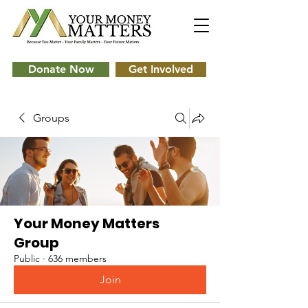
Donate Now
Get Involved
Groups
Your Money Matters
Group
Public
·
636 members
Join