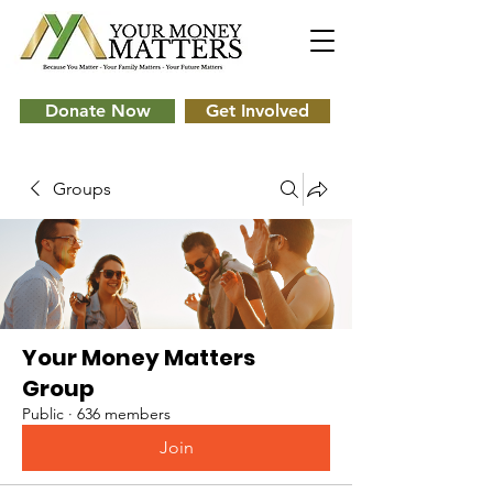
Donate Now
Get Involved
Groups
Your Money Matters
Group
Public
·
636 members
Join