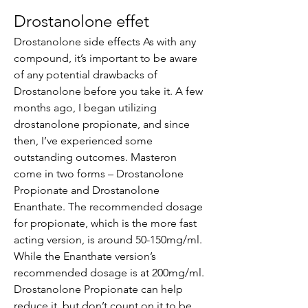
Drostanolone effet
Drostanolone side effects As with any 
compound, it’s important to be aware 
of any potential drawbacks of 
Drostanolone before you take it. A few 
months ago, I began utilizing 
drostanolone propionate, and since 
then, I’ve experienced some 
outstanding outcomes. Masteron 
come in two forms – Drostanolone 
Propionate and Drostanolone 
Enanthate. The recommended dosage 
for propionate, which is the more fast 
acting version, is around 50-150mg/ml. 
While the Enanthate version’s 
recommended dosage is at 200mg/ml. 
Drostanolone Propionate can help 
reduce it, but don’t count on it to be 