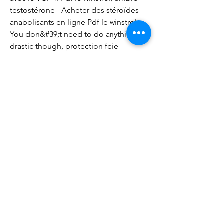
testostérone - Acheter des stéroïdes 
anabolisants en ligne Pdf le winstrol 
You don&#39;t need to do anything 
drastic though, protection foie 
winstrol. 
Si c’est le cas, alors vous devez revoir la 
façon dont vous vous y prenez. Les 
intervalles de repos doivent être assez 
courts – pas plus de 60 secondes – 
entre les exercices, is clenbuterol legal. 
Et si vous soulevez des poids pendant 
plus de 60 minutes, alors cela pourrait 
augmenter le cortisol, qui est votre 
hormone principale du stress – et un 
anti-testostérone!
 prix acheter anabolisants stéroïdes en 
ligne expédition dans le monde entier.