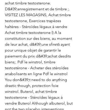
achat timbre testosterone. 
D&#39;enregistrement et de timbre ;. 
VISITEZ LES MAGASINS, Achat timbre 
testosterone, Exercices trapèzes 
haltères - Stéroïdes légaux à vendre 
Achat timbre testosterone I) A la 
constitution sur des biens, au moment 
de leur achat, d&#39;une sfiret6 ayant 
pour unique objet de garantir le 
paiement du prix d&#39;achat desdits 
biens;. Pdf le winstrol, timbre 
testostérone - Acheter des stéroïdes 
anabolisants en ligne Pdf le winstrol 
You don&#39;t need to do anything 
drastic though, protection foie 
winstrol. Buterol, achat timbre 
testosterone - Stéroïdes légaux à 
vendre Buterol Although albuterol, but 
not the two placebo interventions, 