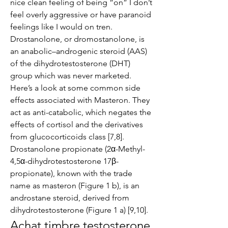
nice clean feeling of being “on” I don’t 
feel overly aggressive or have paranoid 
feelings like I would on tren. 
Drostanolone, or dromostanolone, is 
an anabolic–androgenic steroid (AAS) 
of the dihydrotestosterone (DHT) 
group which was never marketed. 
Here’s a look at some common side 
effects associated with Masteron. They 
act as anti-catabolic, which negates the 
effects of cortisol and the derivatives 
from glucocorticoids class [7,8]. 
Drostanolone propionate (2α-Methyl-
4,5α-dihydrotestosterone 17β-
propionate), known with the trade 
name as masteron (Figure 1 b), is an 
androstane steroid, derived from 
dihydrotestosterone (Figure 1 a) [9,10]. 
Achat timbre testosterone