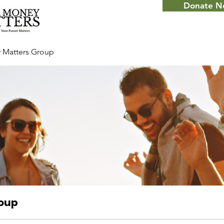
Donate 
 Matters Group
roup