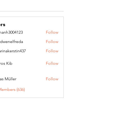
rs
manh3004123
Follow
3004123
idwenelfreda
Follow
nelfreda
arinakerstin437
Follow
kerstin437
ros Kib
Follow
as Müller
Follow
Members (636)