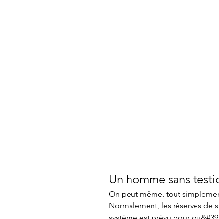
Un homme sans testic
On peut même, tout simplement 
Normalement, les réserves de sp
système est prévu pour qu&#39;il e