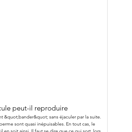
ule peut-il reproduire
&quot;bander&quot; sans éjaculer par la suite. 
erme sont quasi inépuisables. En tout cas, le 
n soit ainsi. Il faut se dire que ce qui sort, lors 