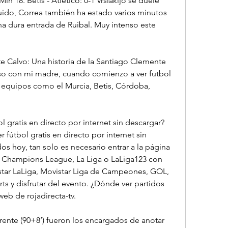
 18. Betis - Atlético: 0-1 Vrslakijo se duele 
uido, Correa también ha estado varios minutos 
a dura entrada de Ruibal. Muy intenso este 
Calvo: Una historia de la Santiago Clemente 
reso con mi madre, cuando comienzo a ver futbol 
 equipos como el Murcia, Betis, Córdoba, 
 gratis en directo por internet sin descargar? 
r fútbol gratis en directo por internet sin 
s hoy, tan solo es necesario entrar a la página 
e Champions League, La Liga o LaLiga123 con 
istar LaLiga, Movistar Liga de Campeones, GOL, 
s y disfrutar del evento. ¿Dónde ver partidos 
 web de rojadirecta-tv.
orente (90+8’) fueron los encargados de anotar 