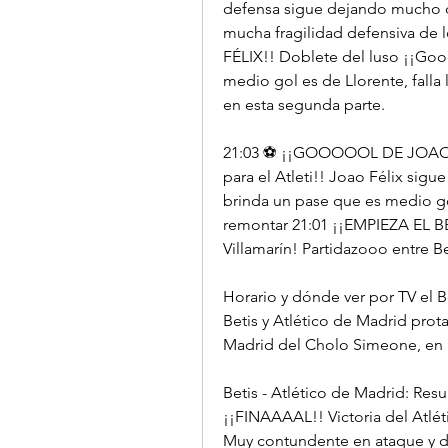
defensa sigue dejando mucho qu
mucha fragilidad defensiva de
FÉLIX!! Doblete del luso ¡¡Goo
medio gol es de Llorente, falla
en esta segunda parte.
21:03 ⚽ ¡¡GOOOOOL DE JOAO FÉ
para el Atleti!! Joao Félix sigue
brinda un pase que es medio gol
remontar 21:01 ¡¡EMPIEZA EL BE
Villamarín! Partidazooo entre B
Horario y dónde ver por TV el B
Betis y Atlético de Madrid prota
Madrid del Cholo Simeone, en 
Betis - Atlético de Madrid: Resu
¡¡FINAAAAL!! Victoria del Atléti
Muy contundente en ataque y def