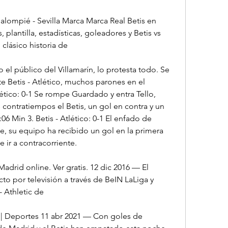
Balompié - Sevilla Marca Marca Real Betis en 
plantilla, estadísticas, goleadores y Betis vs 
 clásico historia de
o el público del Villamarín, lo protesta todo. Se 
Betis - Atlético, muchos parones en el 
lético: 0-1 Se rompe Guardado y entra Tello, 
ontratiempos el Betis, un gol en contra y un 
6 Min 3. Betis - Atlético: 0-1 El enfado de 
e, su equipo ha recibido un gol en la primera 
e ir a contracorriente.
 Madrid online. Ver gratis. 12 dic 2016 — El 
o por televisión a través de BeIN LaLiga y 
- Athletic de
s | Deportes 11 abr 2021 — Con goles de 