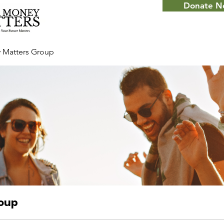
Donate 
 Matters Group
roup