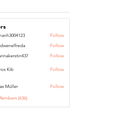
rs
manh3004123
Follow
3004123
idwenelfreda
Follow
nelfreda
arinakerstin437
Follow
kerstin437
ros Kib
Follow
as Müller
Follow
Members (636)