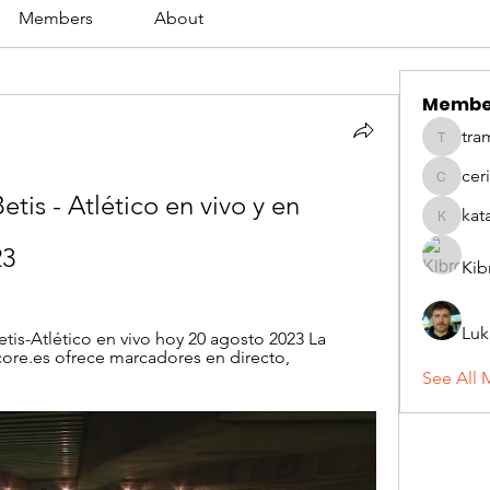
Members
About
Membe
tra
tramanh
cer
ceridwe
tis - Atlético en vivo y en 
kat
katarina
23
Kib
Luk
tis-Atlético en vivo hoy 20 agosto 2023 La 
core.es ofrece marcadores en directo, 
See All 