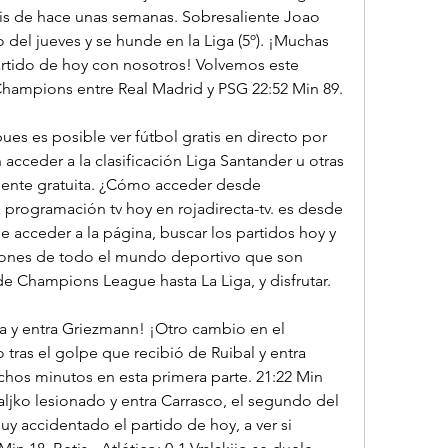
isis de hace unas semanas. Sobresaliente Joao 
o del jueves y se hunde en la Liga (5º). ¡Muchas 
artido de hoy con nosotros! Volvemos este 
Champions entre Real Madrid y PSG 22:52 Min 89.
ues es posible ver fútbol gratis en directo por 
 acceder a la clasificación Liga Santander u otras 
ente gratuita. ¿Cómo acceder desde 
a programación tv hoy en rojadirecta-tv. es desde 
e acceder a la página, buscar los partidos hoy y 
iones de todo el mundo deportivo que son 
de Champions League hasta La Liga, y disfrutar.
rea y entra Griezmann! ¡Otro cambio en el 
 tras el golpe que recibió de Ruibal y entra 
os minutos en esta primera parte. 21:22 Min 
rsaljko lesionado y entra Carrasco, el segundo del 
y accidentado el partido de hoy, a ver si 