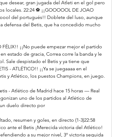
e desear, gran jugada del Atleti en el gol pero 
 los locales. 22:24 ⚽ ¡¡GOOOOOL DE JOAO 
oool del portugués!! Doblete del luso, aunque 
 la defensa del Betis, que ha concedido mucho 
LIX!! ¡¡No puede empezar mejor el partido 
 en estado de gracia, Correa corre la banda y le 
. Sale despistado el Betis y ya tiene que 
TIS - ATLÉTICO!! ¡¡Ya se juegaaaa en el 
etis y Atlético, los puestos Champions, en juego.
etis - Atlético de Madrid hace 15 horas — Real 
gonizan uno de los partidos al Atlético de 
un duelo directo por
ltado, resumen y goles, en directo (1-3)22:58 
co ante el Betis ¡Merecida victoria del Atlético! 
endiendo a su mejor nivel, 3º victoria seguida 