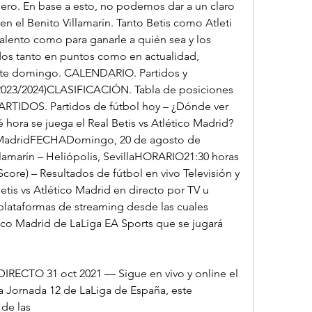
ero. En base a esto, no podemos dar a un claro 
en el Benito Villamarín. Tanto Betis como Atleti 
talento como para ganarle a quién sea y los 
ados tanto en puntos como en actualidad, 
ste domingo. CALENDARIO. Partidos y 
(2023/2024)CLASIFICACIÓN. Tabla de posiciones 
PARTIDOS. Partidos de fútbol hoy – ¿Dónde ver 
 hora se juega el Real Betis vs Atlético Madrid? 
o MadridFECHADomingo, 20 de agosto de 
amarín – Heliópolis, SevillaHORARIO21:30 horas 
ore) – Resultados de fútbol en vivo Televisión y 
tis vs Atlético Madrid en directo por TV u 
 plataformas de streaming desde las cuales 
tico Madrid de LaLiga EA Sports que se jugará 
DIRECTO 31 oct 2021 — Sigue en vivo y online el 
la Jornada 12 de LaLiga de España, este 
 de las