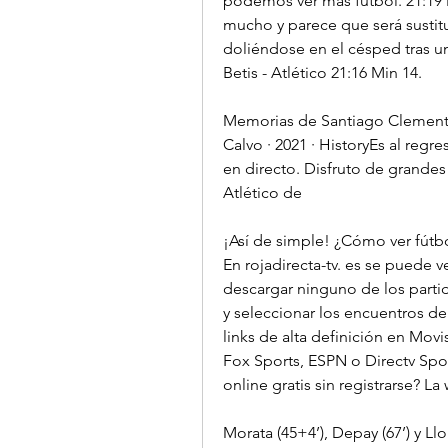
podemos ver más fútbol. 21:19 Min
mucho y parece que será sustit
doliéndose en el césped tras un
Betis - Atlético 21:16 Min 14.
Memorias de Santiago Clemente 
Calvo · 2021 · ‎HistoryEs al reg
en directo. Disfruto de grandes
Atlético de
¡Así de simple! ¿Cómo ver fútbol
En rojadirecta-tv. es se puede ve
descargar ninguno de los partido
y seleccionar los encuentros d
links de alta definición en Mov
Fox Sports, ESPN o Directv Sport
online gratis sin registrarse? La
Morata (45+4’), Depay (67’) y Ll