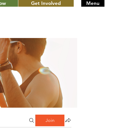
Now
Get Involved
Menu
Join