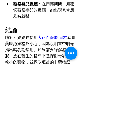
觀察嬰兒反應：
在用藥期間，應密
切觀察嬰兒的反應，如出現異常應
及時就醫。
結論
哺乳期媽媽在使用
大正百保能 日本
感冒
藥時必須格外小心，因為說明書中明確
指出哺乳期禁用。如果需要紓解感冒症
狀，應在醫生的指導下選擇對母乳影響
較小的藥物，並採取適當的非藥物療
法。安全哺乳和寶寶的健康是首要考慮
的因素，因此，任何藥物使用都應在專
業醫療人員的指導下進行。
-END-
大正感冒藥 台灣
購買，將由日本直發，
全館滿三盒免運！
0
0