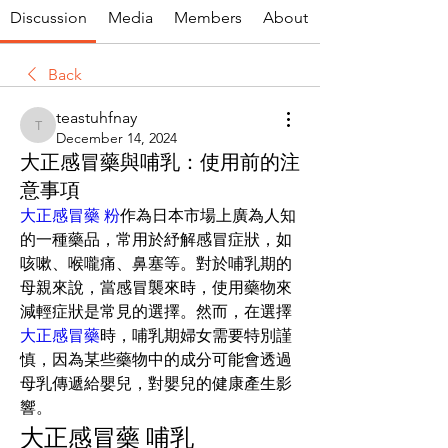
Discussion
Media
Members
About
Back
teastuhfnay
teastuhfnay
December 14, 2024
大正感冒藥與哺乳：使用前的注
意事項
大正感冒藥 粉
作為日本市場上廣為人知
的一種藥品，常用於紓解感冒症狀，如
咳嗽、喉嚨痛、鼻塞等。對於哺乳期的
母親來說，當感冒襲來時，使用藥物來
減輕症狀是常見的選擇。然而，在選擇
大正感冒藥
時，哺乳期婦女需要特別謹
慎，因為某些藥物中的成分可能會透過
母乳傳遞給嬰兒，對嬰兒的健康產生影
響。
大正感冒藥 哺乳