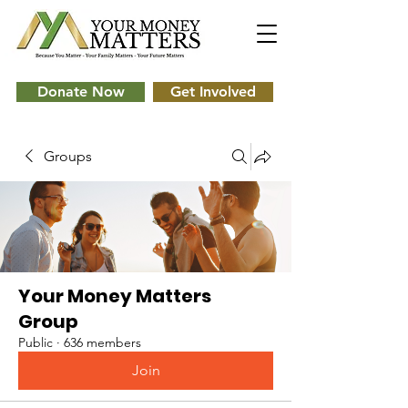
Donate Now
Get Involved
Groups
Your Money Matters
Group
Public
·
636 members
Join