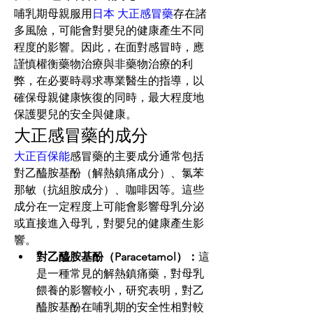
哺乳期母親服用
日本 大正感冒藥
存在諸
多風險，可能會對嬰兒的健康產生不同
程度的影響。因此，在面對感冒時，應
謹慎權衡藥物治療與非藥物治療的利
弊，在必要時尋求專業醫生的指導，以
確保母親健康恢復的同時，最大程度地
保護嬰兒的安全與健康。
大正感冒藥的成分
大正百保能
感冒藥的主要成分通常包括
對乙醯胺基酚（解熱鎮痛成分）、氯苯
那敏（抗組胺成分）、咖啡因等。這些
成分在一定程度上可能會影響母乳分泌
或直接進入母乳，對嬰兒的健康產生影
響。
對乙醯胺基酚（Paracetamol）：
這
是一種常見的解熱鎮痛藥，對母乳
餵養的影響較小，研究表明，對乙
醯胺基酚在哺乳期的安全性相對較