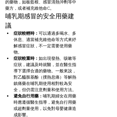
的藥物，如板藍根、感冒清熱沖劑等中
藥方，或者補充維他命C。
哺乳期感冒的安全用藥建
議
症狀較輕時：
可以通過多喝水、多
休息、適當補充維他命等方式來紓
解感冒症狀，不一定需要使用藥
物。
症狀較重時：
如出現發熱、咳嗽等
症狀，建議及時就醫，並在醫生指
導下選擇合適的藥物。一般來說，
對乙醯胺基酚（撲熱息痛）等解熱
鎮痛藥在哺乳期使用相對較為安
全，但仍需注意劑量和使用方法。
避免自行用藥：
哺乳期婦女在用藥
時應遵循醫生指導，避免自行用藥
或超劑量使用，以免對母嬰健康造
成影響。