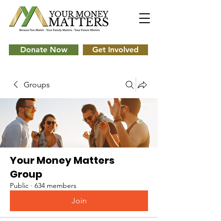
Donate Now
Get Involved
Groups
Your Money Matters
Group
Public
·
634 members
Join