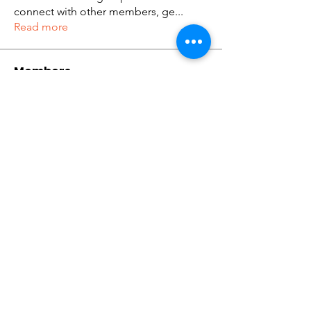
connect with other members, ge
...
Read more
Members
tramanh3004123
Follow
tramanh3004123
ceridwenelfreda
Follow
ceridwenelfreda
katarinakerstin437
Follow
katarinakerstin437
Kibros Kib
Follow
Lukas Müller
Follow
See All Members (634)