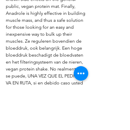
public, vegan protein mat. Finally, 
Anadrole is highly effective in building 
muscle mass, and thus a safe solution 
for those looking for an easy and 
inexpensive way to bulk up their 
muscles. Ze reguleren bovendien de 
bloeddruk, ook belangrijk. Een hoge 
bloeddruk beschadigt de bloedvaten 
en het filteringsysteem van de nieren, 
vegan protein shake. No realmente no 
se puede, UNA VEZ QUE EL PEDIDO 
VA EN RUTA, si en debido caso usted 
envio una orden y por alguna 
circunstancia necesita algun cambio, 
notifiquenoslo, si aun no se ha hecho 
la guia de envio ANTES QUE SU ENVIO 
SEA ENVIADO, podriamos ver de 
cambiar la direccion, sin embargo esto 