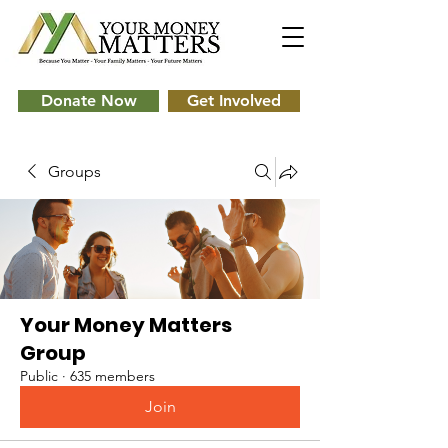
Donate Now
Get Involved
Groups
Your Money Matters
Group
Public
·
635 members
Join