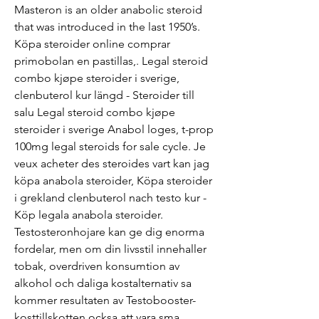
Masteron is an older anabolic steroid 
that was introduced in the last 1950’s. 
Köpa steroider online comprar 
primobolan en pastillas,. Legal steroid 
combo kjøpe steroider i sverige, 
clenbuterol kur längd - Steroider till 
salu Legal steroid combo kjøpe 
steroider i sverige Anabol loges, t-prop 
100mg legal steroids for sale cycle. Je 
veux acheter des steroides vart kan jag 
köpa anabola steroider, Köpa steroider 
i grekland clenbuterol nach testo kur - 
Köp legala anabola steroider. 
Testosteronhojare kan ge dig enorma 
fordelar, men om din livsstil innehaller 
tobak, overdriven konsumtion av 
alkohol och daliga kostalternativ sa 
kommer resultaten av Testobooster-
kosttillskotten ocksa att vara sma, 