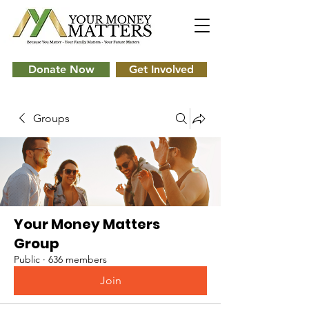
Donate Now
Get Involved
Groups
Your Money Matters
Group
Public
·
636 members
Join