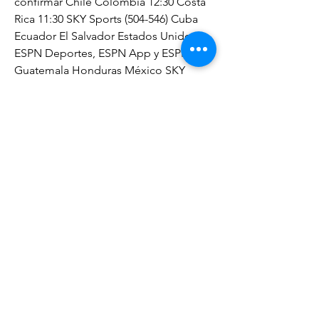
confirmar Chile Colombia 12:30 Costa 
Rica 11:30 SKY Sports (504-546) Cuba 
Ecuador El Salvador Estados Unidos 
ESPN Deportes, ESPN App y ESPN+ 
Guatemala Honduras México SKY 
Sports Nicaragua Panamá Paraguay 
Perú R Dominicana Uruguay Venezuela 
Fútbol en vivo: FC Barcelona vs Cádiz 
CF por TV en Europa Además de en 
España, en el resto de Europa también 
se podrán seguir este partido de 
LaLiga entre Getafe y FC Barcelona.
FBref es la fuente más completa de 
datos de fútbol femenino en Internet. 
Esto incluye toda la historia de la Copa 
Mundial Femenina de la FIFA así como 
temporadas recientes de ligas 
nacionales de nueve países, incluidas 