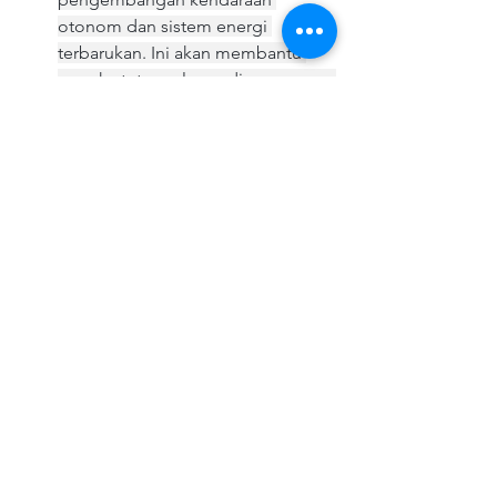
otonom dan sistem energi 
terbarukan. Ini akan membantu 
mereka tetap relevan di pasar yang 
semakin kompetitif.
Ekspansi Pasar Global
: 
Oscarmotorcars berencana untuk 
memperluas jangkauan mereka ke 
pasar internasional, dengan fokus 
pada negara-negara yang memiliki 
permintaan tinggi untuk 
kendaraan ramah lingkungan. 
Dengan produk yang inovatif, 
mereka yakin dapat bersaing di 
pasar global.
Kesimpulan
Oscarmotorcars adalah contoh nyata 
dari inovasi dan keberlanjutan dalam 
industri otomotif. Dengan komitmen 