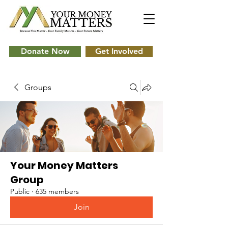
Donate Now
Get Involved
Groups
Your Money Matters
Group
Public
·
635 members
Join