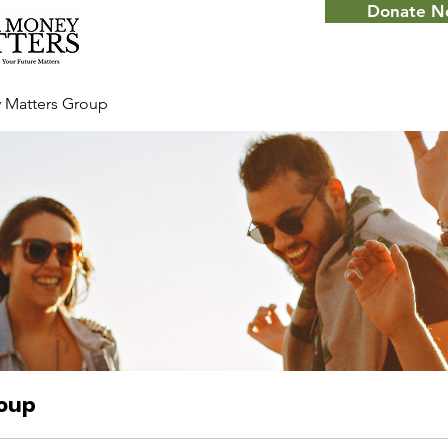
Donate 
 Matters Group
roup