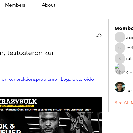
Members
About
Membe
tra
tramanh
cer
, testosteron kur 
ceridwe
kat
katarina
Kib
ron kur erektionsprobleme - Legale steroide 
Luk
See All 