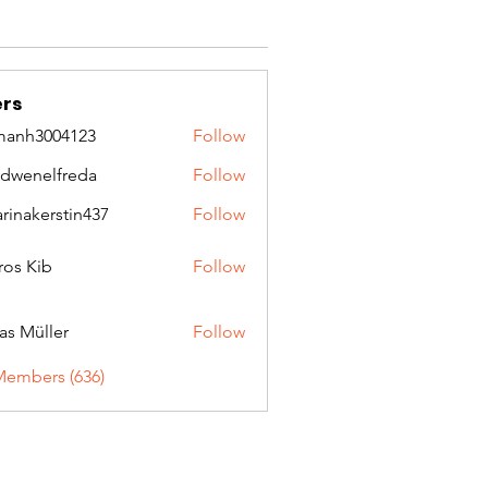
rs
manh3004123
Follow
3004123
idwenelfreda
Follow
nelfreda
arinakerstin437
Follow
kerstin437
ros Kib
Follow
as Müller
Follow
Members (636)