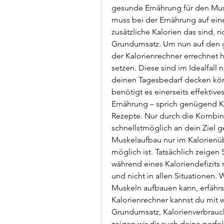
gesunde Ernährung für den Mu
muss bei der Ernährung auf ein
zusätzliche Kalorien das sind, r
Grundumsatz. Um nun auf den 
der Kalorienrechner errechnet h
setzen. Diese sind im Idealfall n
deinen Tagesbedarf decken kö
benötigt es einerseits effektive
Ernährung – sprich genügend Ka
Rezepte. Nur durch die Kombinat
schnellstmöglich an dein Ziel g
Muskelaufbau nur im Kalorienüb
möglich ist. Tatsächlich zeigen
während eines Kaloriendefizits mö
und nicht in allen Situationen.
Muskeln aufbauen kann, erfährst
Kalorienrechner kannst du mit 
Grundumsatz, Kalorienverbrauc
zeigen wir dir auch deine perfe