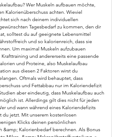
skelaufbau? Wer Muskeln aufbauen möchte, 
en Kalorienüberschuss achten. Wieviel 
ichtet sich nach deinem individuellen 
gewünschten Tagesbedarf zu kommen, den dir 
at, solltest du auf geeignete Lebensmittel 
ährstoffreich und so kalorienreich, dass sie 
nnen. Um maximal Muskeln aufzubauen 
s Krafttraining und andererseits eine passende 
lorien und Proteine, also Muskelaufbau 
ion aus diesen 2 Faktoren wirst du 
elangen. Oftmals wird behauptet, dass 
erschuss und Fettabbau nur im Kaloriendefizit 
 Studien aber eindeutig, dass Muskelaufbau auch 
glich ist. Allerdings gilt dies nicht für jeden 
 Wer und wann während eines Kaloriendefizits 
 du jetzt. Mit unserem kostenlosen 
wenigen Klicks deinen persönlichen 
h &amp; Kalorienbedarf berechnen. Als Bonus 
kte Mikro- &amp; Makronährstoffverteilung. » 