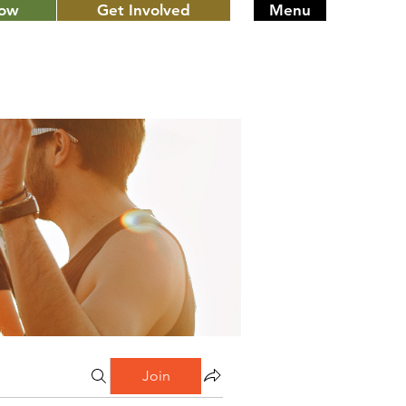
Now
Get Involved
Menu
Join