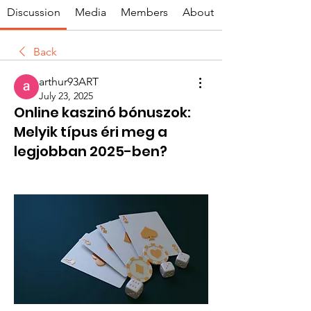
Discussion
Media
Members
About
Back
arthur93ART
July 23, 2025
Online kaszinó bónuszok:
Melyik típus éri meg a
legjobban 2025-ben?