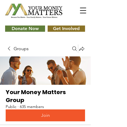
Donate Now
Get Involved
Groups
Your Money Matters
Group
Public
·
635 members
Join