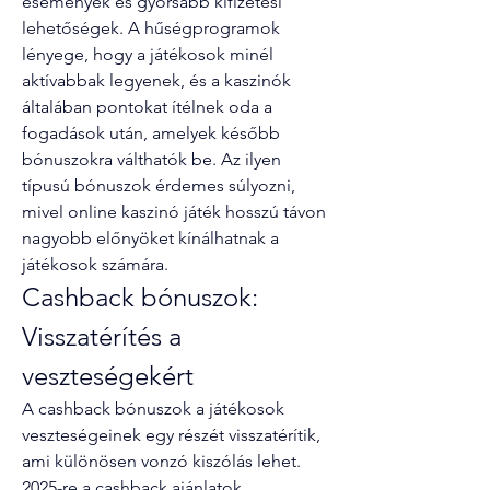
események és gyorsabb kifizetési 
lehetőségek. A hűségprogramok 
lényege, hogy a játékosok minél 
aktívabbak legyenek, és a kaszinók 
általában pontokat ítélnek oda a 
fogadások után, amelyek később 
bónuszokra válthatók be. Az ilyen 
típusú bónuszok érdemes súlyozni, 
mivel online kaszinó játék hosszú távon 
nagyobb előnyöket kínálhatnak a 
játékosok számára.
Cashback bónuszok: 
Visszatérítés a 
veszteségekért
A cashback bónuszok a játékosok 
veszteségeinek egy részét visszatérítik, 
ami különösen vonzó kiszólás lehet. 
2025-re a cashback ajánlatok 