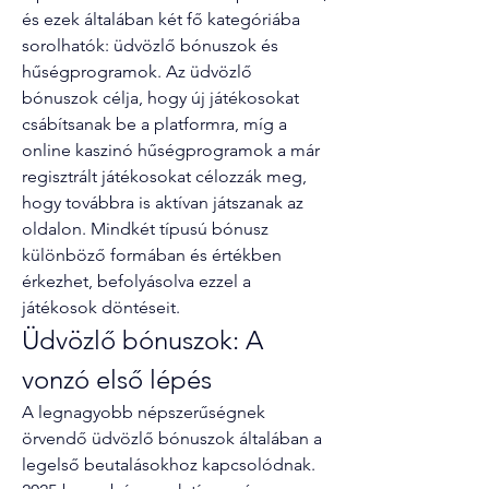
és ezek általában két fő kategóriába 
sorolhatók: üdvözlő bónuszok és 
hűségprogramok. Az üdvözlő 
bónuszok célja, hogy új játékosokat 
csábítsanak be a platformra, míg a 
online kaszinó hűségprogramok a már 
regisztrált játékosokat célozzák meg, 
hogy továbbra is aktívan játszanak az 
oldalon. Mindkét típusú bónusz 
különböző formában és értékben 
érkezhet, befolyásolva ezzel a 
játékosok döntéseit.
Üdvözlő bónuszok: A 
vonzó első lépés
A legnagyobb népszerűségnek 
örvendő üdvözlő bónuszok általában a 
legelső beutalásokhoz kapcsolódnak. 