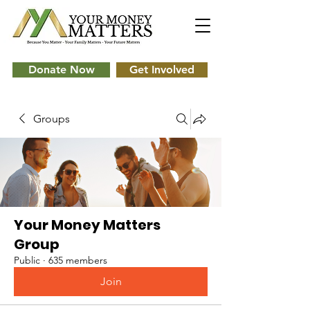
Donate Now
Get Involved
Groups
Your Money Matters
Group
Public
·
635 members
Join