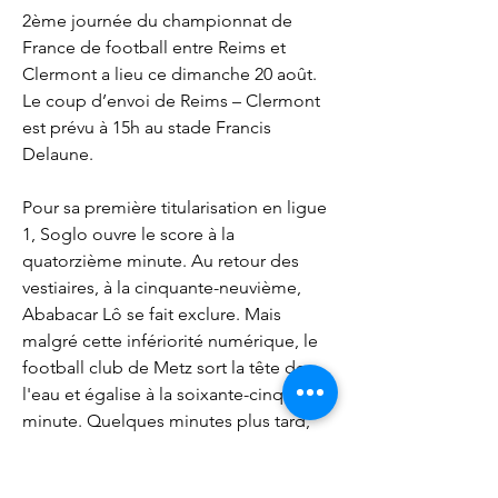
2ème journée du championnat de 
France de football entre Reims et 
Clermont a lieu ce dimanche 20 août. 
Le coup d’envoi de Reims – Clermont 
est prévu à 15h au stade Francis 
Delaune.
Pour sa première titularisation en ligue 
1, Soglo ouvre le score à la 
quatorzième minute. Au retour des 
vestiaires, à la cinquante-neuvième, 
Ababacar Lô se fait exclure. Mais 
malgré cette infériorité numérique, le 
football club de Metz sort la tête de 
l'eau et égalise à la soixante-cinquième 
minute. Quelques minutes plus tard, 
l'équipe domiciliaire prend même le 
large avec un second but inscrit par le 