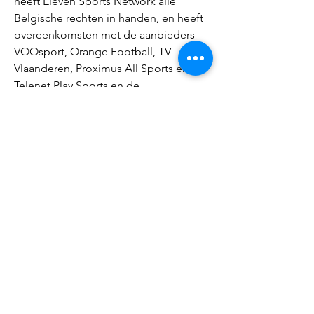
heeft Eleven Sports Network alle 
Belgische rechten in handen, en heeft 
overeenkomsten met de aanbieders 
VOOsport, Orange Football, TV 
Vlaanderen, Proximus All Sports en 
Telenet Play Sports en de 
samenvattingen van de wedstrijden uit 
1A worden getoond in het programma 
Sports Late Night op de zender VIER.
Deze acht bekerfinalisten uit de eerste 
divisie zijn hét - AD FC Twente-PEC 
Zwolle. Yuri Banhoffer (rechts) scoort, 
maar de treffer wordt afgekeurd. © Jan
Daarbuiten om proberen zulke sites 
malware en spyware op je computer of 
telefoon te installeren, of er worden 
allerlei irrelevante eisen gesteld zoals 