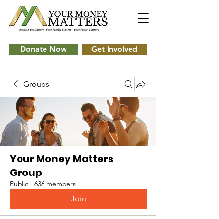
Donate Now
Get Involved
Groups
Your Money Matters
Group
Public
·
636 members
Join