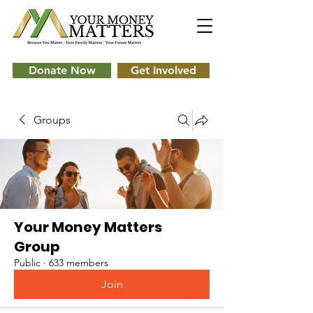
Donate Now
Get Involved
Groups
Your Money Matters
Group
Public
·
633 members
Join