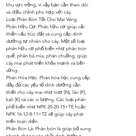
khu vực trồng, vì vậy bạn cần theo dõi 
và điều chỉnh phù hợp với cây.
Loại Phân Bón Tốt Cho Mai Vàng
Phân Hữu Cơ: Phân hữu cơ giúp cải 
thiện cấu trúc đất và cung cấp dinh 
dưỡng tự nhiên cho cây. Một số loại 
phân hữu cơ phổ biến như phân trùn 
quế, phân bã mía, phân chuồng, giúp 
cây mai phát triển khỏe mạnh và bền 
vững.
Phân Hóa Học: Phân hóa học cung cấp 
đầy đủ các yếu tố dinh dưỡng cần 
thiết cho cây mai như nitơ (N), lân (P), 
kali (K) và các vi lượng. Các loại phân 
phổ biến như NPK 20-20-15+TE hoặc 
NPK 16-12-8-11+TE sẽ giúp cây phát 
triển toàn diện.
Phân Bón Lá: Phân bón lá giúp bổ sung 
nhanh chóng các chất dinh dưỡng 