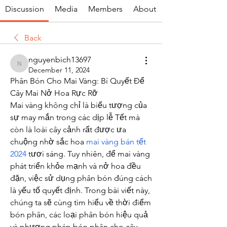
Discussion
Media
Members
About
Back
nguyenbich13697
nguyenbich13697
December 11, 2024
Phân Bón Cho Mai Vàng: Bí Quyết Để 
Cây Mai Nở Hoa Rực Rỡ
Mai vàng không chỉ là biểu tượng của 
sự may mắn trong các dịp lễ Tết mà 
còn là loài cây cảnh rất được ưa 
chuộng nhờ sắc hoa 
mai vàng bán tết 
2024
 tươi sáng. Tuy nhiên, để mai vàng 
phát triển khỏe mạnh và nở hoa đều 
đặn, việc sử dụng phân bón đúng cách 
là yếu tố quyết định. Trong bài viết này, 
chúng ta sẽ cùng tìm hiểu về thời điểm 
bón phân, các loại phân bón hiệu quả 
và phương pháp bón phân cho cây 