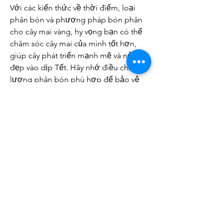
Với các kiến thức về thời điểm, loại 
phân bón và phương pháp bón phân 
cho cây mai vàng, hy vọng bạn có thể 
chăm sóc cây mai của mình tốt hơn, 
giúp cây phát triển mạnh mẽ và nở hoa 
đẹp vào dịp Tết. Hãy nhớ điều chỉnh 
lượng phân bón phù hợp để bảo vệ 
sức khỏe của cây và bảo vệ môi trường 
xung quanh.
Liên Hệ ngay cho chúng tôi theo thông 
tin dưới đây:
Điện thoại/Zalo: 0905 888 999 – 0799 
888 999 – 0888777777
Email: 
Vuonmaihoanglong@gmail.com
Facebook: Vườn mai Hoàng Long
Địa chỉ: Tân Thiềng, Chợ Lách, Bến Tre.