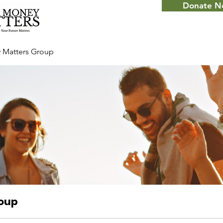
Donate 
 Matters Group
roup