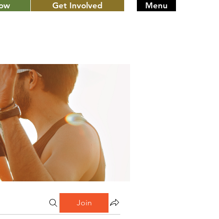
Now
Get Involved
Menu
Join