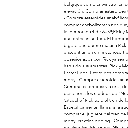
belgique comprar winstrol en us
elevación. Comprar esteroides ta
- Compre esteroides anabólico
comprar anabolizantes nos eua, 
la temporada 4 de &#39;Rick y
que entra en un tren. El hombre 
bigote que quiere matar a Rick. 
encuentran en un misterioso tre
obsesionados con Rick ya sea 
han sido sus amantes. Rick y Mo
Easter Eggs. Esteroides comprar
morty - Compre esteroides anab
Comprar esteroides via oral, do
posterior a los créditos de “Nev
Citadel of Rick para el tren de l
Específicamente, llamar a la aud
comprar el juguete del tren de la
morty, creatina doping - Compr
de historias rick y morty NFT&#3