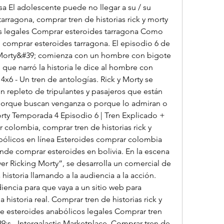
a El adolescente puede no llegar a su / su 
rragona, comprar tren de historias rick y morty 
s legales Comprar esteroides tarragona Como 
comprar esteroides tarragona. El episodio 6 de 
 Morty&#39; comienza con un hombre con bigote 
que narró la historia le dice al hombre con 
4x6 - Un tren de antologías. Rick y Morty se 
n repleto de tripulantes y pasajeros que están 
porque buscan venganza o porque lo admiran o 
rty Temporada 4 Episodio 6 | Tren Explicado + 
 colombia, comprar tren de historias rick y 
ólicos en línea Esteroides comprar colombia 
nde comprar esteroides en bolivia. En la escena 
er Ricking Morty”, se desarrolla un comercial de 
a historia llamando a la audiencia a la acción. 
iencia para que vaya a un sitio web para 
 historia real. Comprar tren de historias rick y 
e esteroides anabólicos legales Comprar tren 
9;s - Intergalactic Marketplace. Comprar tren de 