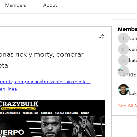
Members
About
Membe
tra
tramanh
cer
rias rick y morty, comprar 
ceridwe
kat
eta
katarina
Kib
 morty, comprar anabolizantes sin receta - 
en línea
Luk
See All 