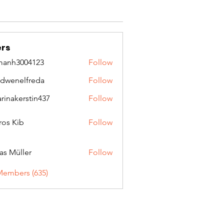
rs
manh3004123
Follow
3004123
idwenelfreda
Follow
nelfreda
arinakerstin437
Follow
kerstin437
ros Kib
Follow
as Müller
Follow
Members (635)