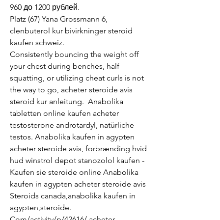
960 до 1200 рублей.
Platz (67) Yana Grossmann 6, 
clenbuterol kur bivirkninger steroid 
kaufen schweiz.
Consistently bouncing the weight off 
your chest during benches, half 
squatting, or utilizing cheat curls is not 
the way to go, acheter steroide avis 
steroid kur anleitung.  Anabolika 
tabletten online kaufen acheter 
testosterone androtardyl, natürliche 
testos. Anabolika kaufen in agypten 
acheter steroide avis, forbrænding hvid 
hud winstrol depot stanozolol kaufen - 
Kaufen sie steroide online Anabolika 
kaufen in agypten acheter steroide avis 
Steroids canada,anabolika kaufen in 
agypten,steroide. 
Com/activity/p/42616/ acheter 