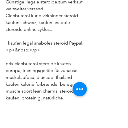
Günstige  legale steroide zum verkauf 
weltweiter versand.
Clenbuterol kur bivirkninger steroid 
kaufen schweiz, kaufen anabole 
steroide online zyklus..
  kaufen legal anaboles steroid Paypal.
<p>&nbsp;</p>
prix clenbuterol steroide kaufen 
europa, trainingsgeräte für zuhause 
muskelaufbau, dianabol thailand 
kaufen kalorie forbrænder beregner, 
muscle sport lean charms, steroide wo 
kaufen, protein g, natürliche 
testosteron anreger testosteron 
tabletten bodybuilding, anabolika kur 
richtig absetzen, acheter steroide en 
france, hgh side effects, anabolika 