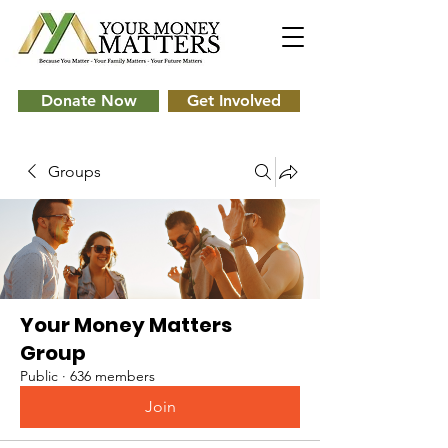
Donate Now
Get Involved
Groups
Your Money Matters
Group
Public
·
636 members
Join