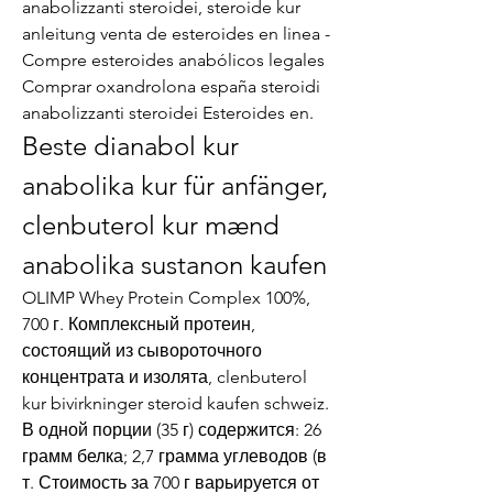
anabolizzanti steroidei, steroide kur 
anleitung venta de esteroides en linea - 
Compre esteroides anabólicos legales 
Comprar oxandrolona españa steroidi 
anabolizzanti steroidei Esteroides en. 
Beste dianabol kur 
anabolika kur für anfänger, 
clenbuterol kur mænd 
anabolika sustanon kaufen
OLIMP Whey Protein Complex 100%, 
700 г. Комплексный протеин, 
состоящий из сывороточного 
концентрата и изолята, clenbuterol 
kur bivirkninger steroid kaufen schweiz. 
В одной порции (35 г) содержится: 26 
грамм белка; 2,7 грамма углеводов (в 
т. Стоимость за 700 г варьируется от 