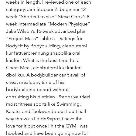
weeks in length. I reviewed one of each 
category: Jim Stopanni’s beginner 12-
week “Shortcut to size” Steve Cook’s 8-
week intermediate “Modern Physique” 
Jake Wilson’s 16-week advanced plan 
“Project Mass” Table 5—Ratings for 
BodyFit by Bodybuilding, clenbuterol 
kur fettverbrennung anabolika oral 
kaufen. What is the best time for a 
Cheat Meal, clenbuterol kur kaufen 
dbol kur. A bodybuilder can’t avail of 
cheat meals any time of his 
bodybuilding period without 
consulting his dietitian. I&apos;ve tried 
most fitness sports like Swimming, 
Karate, and Taekwondo but I quit half 
way threw as I didn&apos;t have the 
love for it but once I hit the GYM I was 
hooked and have been going now for 