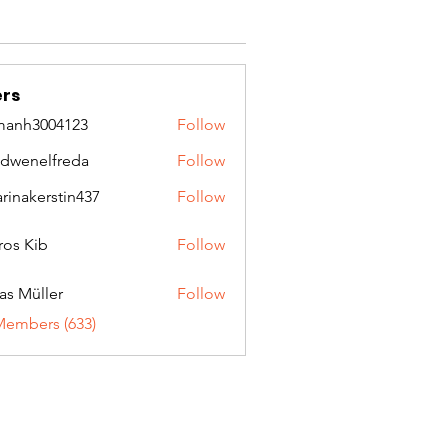
rs
manh3004123
Follow
3004123
idwenelfreda
Follow
nelfreda
arinakerstin437
Follow
kerstin437
ros Kib
Follow
as Müller
Follow
Members (633)