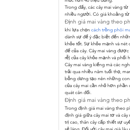
mốc hơn 40 triệu đồng.
Trong đấy, các cây mai vàng từ 
nhiều người. Có giá khoảng từ 
Định giá mai vàng theo p
khi lựa chọn 
cách trồng phôi m
dành sự để ý đặc biệt đến những
khỏe tốt. Sự khỏe mạnh và nét 
đế của cây. Cây mai vàng được c
rễ) của cây khỏe mạnh và phối 
Cây mai vàng kiểng mà các nghệ
trải qua nhiều năm tuổi thọ, 
bỗng dưng tạo nên những con 
của cây mai cần nhỏ hơn phần đ
quát cân đối.
Định giá mai vàng theo p
Trong định giá mai vàng theo ph
định giá giữa cây mai tơ và cây
trị cao, thân cây cấp thiết sự u
sẻ láng. Đối với cây mai già lâu