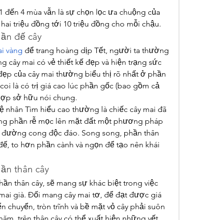
1 đến 4 mùa vẫn là sự chọn lọc ưa chuộng của 
hai triệu đồng tới 10 triệu đồng cho mỗi chậu.
hần đế cây
ai vàng
 để trang hoàng dịp Tết, người ta thường 
 cây mai có vẻ thiết kế đẹp và hiện trạng sức 
đẹp của cây mai thường biểu thị rõ nhất ở phần 
oi là có trị giá cao lúc phần gốc (bao gồm cả 
hợp sở hữu nói chung.
 nhân Tìm hiểu cao thường là chiếc cây mai đã 
mang phần rễ mọc lên mặt đất một phương pháp 
đường cong độc đáo. Song song, phần thân 
ế, to hơn phần cành và ngọn để tạo nên khái 
hần thân cây
ần thân cây, sẽ mang sự khác biệt trong việc 
 mai già. Đối mang cây mai tơ, để đạt được giá 
yển chuyển, tròn trĩnh và bề mặt vỏ cây phải suôn 
 năm, trên thân cây có thể xuất hiện những vết 