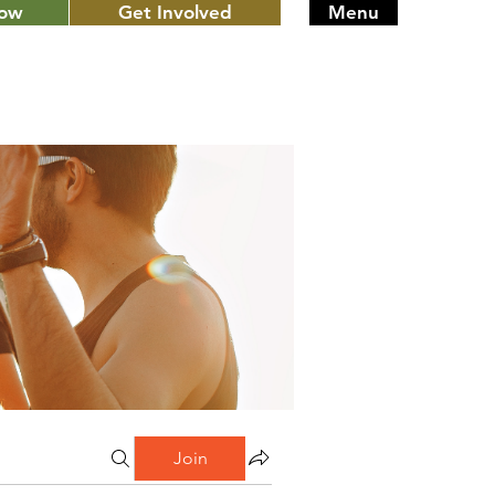
Now
Get Involved
Menu
Join