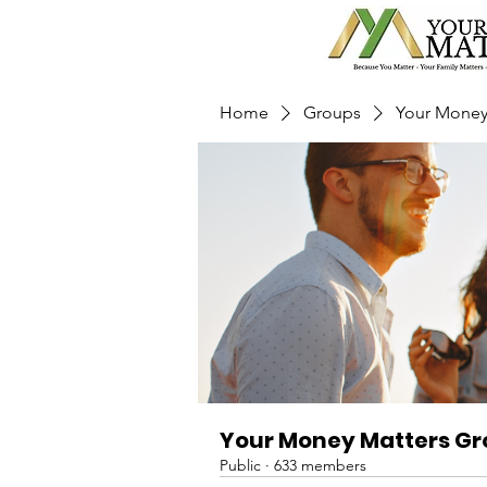
Home
Groups
Your Money
Your Money Matters G
Public
·
633 members