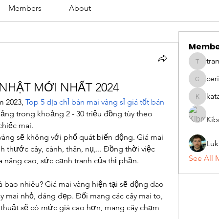
Members
About
Membe
tra
tramanh
cer
ceridwe
 NHẬT MỚI NHẤT 2024
kat
 2023, 
Top 5 địa chỉ bán mai vàng sỉ giá tốt bán 
katarina
oảng trong khoảng 2 - 30 triệu đồng tùy theo 
Kib
chiếc mai.
àng sẽ không với phổ quát biến động. Giá mai 
Luk
 thước cây, cành, thân, nụ,... Đồng thời việc 
See All 
ia nâng cao, sức cạnh tranh của thị phần.
à bao nhiêu? Giá mai vàng hiện tại sẽ động dao 
y mai nhỏ, dáng đẹp. Đối mang các cây mai to, 
thuật sẽ có mức giá cao hơn, mang cây chạm 