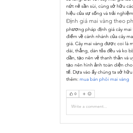
nứt nẻ sần sùi, cùng sở hữu các
hiệu của sự sống và trải nghi
Định giá mai vàng theo p
phương pháp định giá cây mai v
điểm về cành nhánh của cây mai 
giá. Cây mai vàng được coi là m
dài, thẳng, dàn tỏa đều và ko b
dần, tạo nên vẻ thanh thản và 
tạo nên hình ảnh toàn diện cho 
tế. Dựa vào ấy chúng ta sở hữu 
thêm: 
mua bán phôi mai vàng
0
Write a comment...