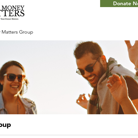
Donate 
 Matters Group
roup