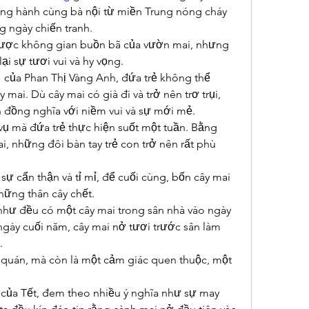
ng hành cùng bà nội từ miền Trung nóng cháy 
 ngày chiến tranh.
ược không gian buồn bã của vườn mai, nhưng 
ại sự tươi vui và hy vọng.
 của Phan Thị Vàng Anh, đứa trẻ không thể 
ai. Dù cây mai có già đi và trở nên trơ trụi, 
n đồng nghĩa với niềm vui và sự mới mẻ.
vụ mà đứa trẻ thực hiện suốt một tuần. Bằng 
, những đôi bàn tay trẻ con trở nên rất phù 
sự cẩn thận và tỉ mỉ, để cuối cùng, bốn cây mai 
những thân cây chết.
ư đều có một cây mai trong sân nhà vào ngày 
ngày cuối năm, cây mai nở tươi trước sân làm 
.
 quán, mà còn là một cảm giác quen thuộc, một 
của Tết, đem theo nhiều ý nghĩa như sự may 