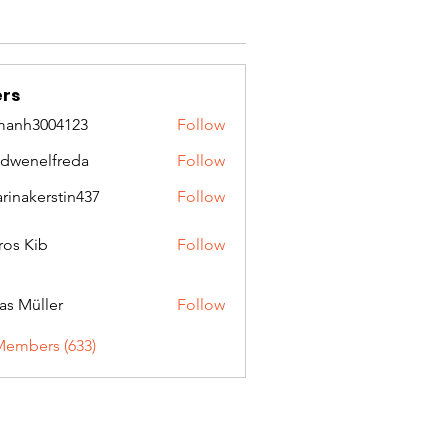
rs
manh3004123
Follow
3004123
idwenelfreda
Follow
nelfreda
arinakerstin437
Follow
kerstin437
ros Kib
Follow
as Müller
Follow
Members (633)