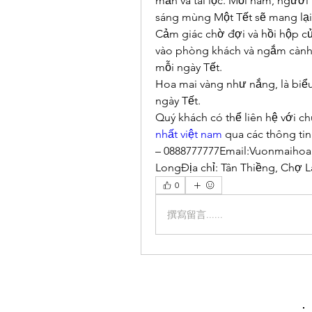
mắn và tài lộc. Mỗi năm, người 
sáng mùng Một Tết sẽ mang lại 
Cảm giác chờ đợi và hồi hộp c
vào phòng khách và ngắm cành m
mỗi ngày Tết.
Hoa mai vàng như nắng, là biểu
ngày Tết.
Quý khách có thể liên hệ với ch
nhất việt nam
 qua các thông tin
– 0888777777Email:Vuonmaiho
LongĐịa chỉ: Tân Thiềng, Chợ L
0
撰寫留言......