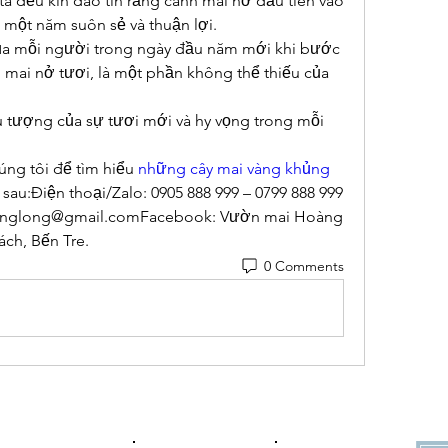
ta đều kín đáo tin rằng cành mai nở đầu tiên vào 
một năm suôn sẻ và thuận lợi.
ủa mỗi người trong ngày đầu năm mới khi bước 
ai nở tươi, là một phần không thể thiếu của 
 tượng của sự tươi mới và hy vọng trong mỗi 
úng tôi để tìm hiểu 
những cây mai vàng khủng 
 sau:Điện thoại/Zalo: 0905 888 999 – 0799 888 999 
anglong@gmail.comFacebook: Vườn mai Hoàng 
ách, Bến Tre.
0 Comments