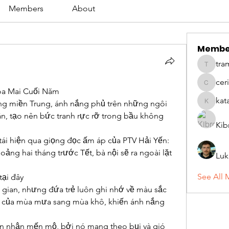
Members
About
Membe
tra
tramanh
cer
ceridwe
a Mai Cuối Năm
kat
g miền Trung, ánh nắng phủ trên những ngôi 
katarina
ân, tạo nên bức tranh rực rỡ trong bầu không 
Kib
ái hiện qua giọng đọc ấm áp của PTV Hải Yến:
ảng hai tháng trước Tết, bà nội sẽ ra ngoài lặt 
Luk
See All 
 tại đây
 gian, nhưng đứa trẻ luôn ghi nhớ về màu sắc 
i của mùa mưa sang mùa khô, khiến ánh nắng 
nhận mến mộ, bởi nó mang theo bụi và gió 