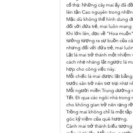
cổ thụ. Những cây mai ấy đã đồ
lên tận Cao nguyên trong những
Mặc dù không thể hình dung đ
đối với đứa trẻ, mai luôn mang l
Khi lớn lên, đọc về "Hoa muộn"
tưởng tượng ra sự buồn của cây m
nhưng đối với đứa trẻ, mai luô
Lặt lá mai trở thành một nhiệm 
cách nhẹ nhàng lật ngược lá mai
hợp cho công việc này.
Mỗi chiếc lá mai được lặt bằng 
trước sân trở nên trơ trụi như 
Mỗi người miền Trung dường nh
Tết. Đi qua các ngôi nhà trong 
cho không gian trở nên rạng rỡ
Trồng mai không chỉ là một tập
góc kỷ niệm của quê hương.
Cành mai trở thành biểu tượng 