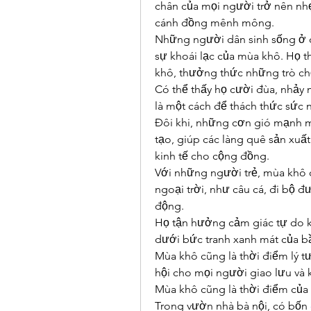
chân của mọi người trở nên nh
cánh đồng mênh mông.
Những người dân sinh sống ở c
sự khoái lạc của mùa khô. Họ t
khô, thưởng thức những trò chơ
Có thể thấy họ cười đùa, nhảy 
là một cách để thách thức sức
Đôi khi, những cơn gió mạnh 
tạo, giúp các làng quê sản xuất 
kinh tế cho cộng đồng.
Với những người trẻ, mùa khô c
ngoại trời, như câu cá, đi bộ 
động.
Họ tận hưởng cảm giác tự do kh
dưới bức tranh xanh mát của bầ
Mùa khô cũng là thời điểm lý t
hội cho mọi người giao lưu và k
Mùa khô cũng là thời điểm của 
Trong vườn nhà bà nội, có bốn 