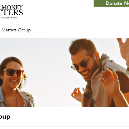
Donate 
 Matters Group
roup