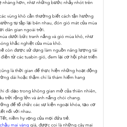
ẹ nhàng hơn, như những bước nhảy nhót trên 
ác vùng khô cằn thường biết cách tận hưởng 
hường tụ tập lại bên nhau, đón gió mát của mùa 
i dân gian ngoài trời.
múa dưới bức tranh nắng và gió mùa khô, như 
 nóng khắc nghiệt của mùa khô.
mẽ còn được sử dụng làm nguồn năng lượng tái 
điện từ các tuabin gió, đem lại cơ hội phát triển 
ũng là thời gian để thực hiện những hoạt động 
đường dài hoặc thậm chí là thám hiểm hang 
i đi dạo trong không gian mở của thiên nhiên, 
u trời rộng lớn và ánh nắng chói chang.
ưởng để tổ chức các sự kiện ngoại khóa, tạo cơ 
ết nối với nhau.
Tết, niềm hy vọng của mọi đứa trẻ.
chậu mai vàng
 già, được coi là những cây mai 