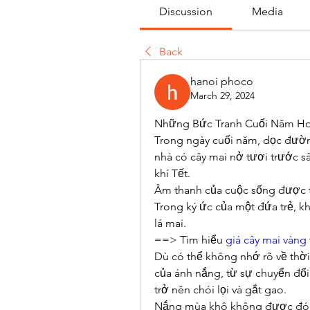
Discussion
Media
Back
hanoi phoco
March 29, 2024
Những Bức Tranh Cuối Năm Ho
Trong ngày cuối năm, dọc đườn
nhà có cây mai nở tươi trước s
khí Tết.
Âm thanh của cuộc sống được t
Trong ký ức của một đứa trẻ, kho
lá mai.
==> Tìm hiểu 
giá cây mai vàng
Dù có thể không nhớ rõ về thời
của ánh nắng, từ sự chuyển đổ
trở nên chói lọi và gắt gao.
Nắng mùa khô không được đón 