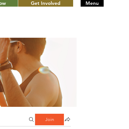
Now
Get Involved
Menu
Join