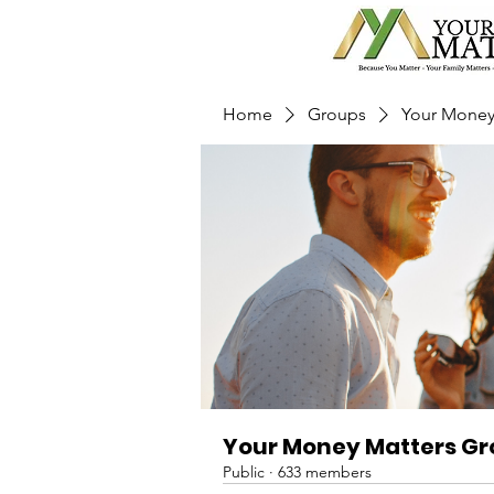
Home
Groups
Your Money
Your Money Matters G
Public
·
633 members