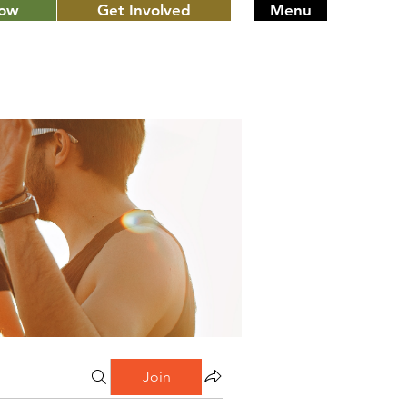
Now
Get Involved
Menu
Join