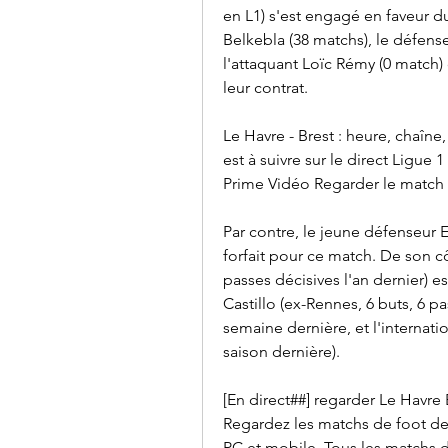
en L1) s'est engagé en faveur 
Belkebla (38 matchs), le défense
l'attaquant Loïc Rémy (0 match) 
leur contrat.
Le Havre - Brest : heure, chaîne,
est à suivre sur le direct Ligue 
Prime Vidéo Regarder le match 
Par contre, le jeune défenseur E
forfait pour ce match. De son cô
passes décisives l'an dernier) 
Castillo (ex-Rennes, 6 buts, 6 pa
semaine dernière, et l'internati
saison dernière).
[En direct##] regarder Le Havre 
Regardez les matchs de foot de 
PC et mobile. Tous les matchs d