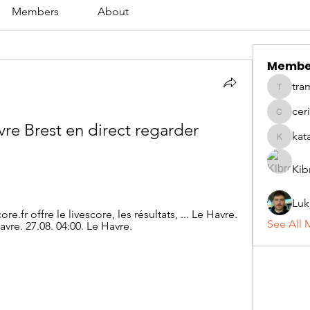
Members
About
Membe
tra
tramanh
cer
ceridwe
vre Brest en direct regarder 
kat
katarina
Kib
Luk
.fr offre le livescore, les résultats, ... Le Havre. 
See All 
avre. 27.08. 04:00. Le Havre.