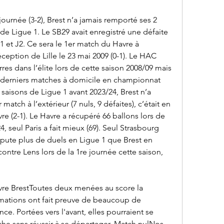
ournée (3-2), Brest n’a jamais remporté ses 2 
e Ligue 1. Le SB29 avait enregistré une défaite 
1 et J2. Ce sera le 1er match du Havre à 
ception de Lille le 23 mai 2009 (0-1). Le HAC 
erres dans l’élite lors de cette saison 2008/09 mais 
9 derniers matches à domicile en championnat 
7 saisons de Ligue 1 avant 2023/24, Brest n’a 
atch à l’extérieur (7 nuls, 9 défaites), c’était en 
re (2-1). Le Havre a récupéré 66 ballons lors de 
, seul Paris a fait mieux (69). Seul Strasbourg 
pute plus de duels en Ligue 1 que Brest en 
ontre Lens lors de la 1re journée cette saison, 
re BrestToutes deux menées au score la 
mations ont fait preuve de beaucoup de 
nce. Portées vers l'avant, elles pourraient se 
che sans réussir à se départager. Match nulNos 