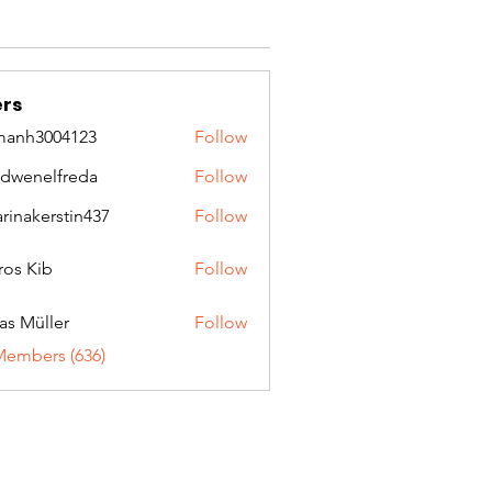
rs
manh3004123
Follow
3004123
idwenelfreda
Follow
nelfreda
arinakerstin437
Follow
kerstin437
ros Kib
Follow
as Müller
Follow
Members (636)