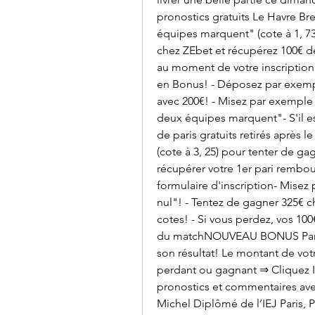
pronostics gratuits Le Havre Br
équipes marquent" (cote à 1, 73)
chez ZEbet et récupérez 100€ d
au moment de votre inscription!
en Bonus! - Déposez par exemp
avec 200€! - Misez par exemple 
deux équipes marquent"- S'il es
de paris gratuits retirés après l
(cote à 3, 25) pour tenter de ga
récupérer votre 1er pari rembou
formulaire d'inscription- Misez 
nul"! - Tentez de gagner 325€ ch
cotes! - Si vous perdez, vos 100
du matchNOUVEAU BONUS Parion
son résultat! Le montant de votre 
perdant ou gagnant ⇒ Cliquez IC
pronostics et commentaires ave
Michel Diplômé de l’IEJ Paris, P