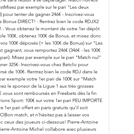
estMisez par exemple sur le pari "Les deux 
 pour tenter de gagner 246€ - Inscrivez-vous 
e Bonus DIRECT! - Rentrez bien le code RDJX2 
 - Vous obtenez le montant de votre 1er dépôt 
le 100€, obtenez 100€ de Bonus, et misez donc 
vos 100€ déposés (+ les 100€ de Bonus) sur "Les 
t gagnant, vous remportez 246€ (346€ - les 100€ 
e pari). Misez par exemple sur le pari "Match nul" 
gner 325€- Inscrivez-vous chez Betclic pour 
rsé de 100€- Rentrez bien le code RDJ dans le 
par exemple votre 1er pari de 100€ sur "Match 
ez le sponsor de la Ligue 1 aux très grosses 
€ vous sont remboursés en Freebets dès la fin 
s Sport: 100€ sur votre 1er pari PEU IMPORTE 
1er pari offert en paris gratuits qu'il soit 
IBon match, et n'hésitez pas à laisser vos 
c ceux des joueurs ci-dessous! Pierre-Antoine 
ierre-Antoine Michel collabore avec plusieurs 