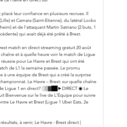
 placé leur confiance en plusieurs recrues. Il 
Lille) et Camara (Saint-Etienne), du latéral Locko 
eim) et de l'attaquant Martin Satriano (2 buts, 1 
édente) qui avait déjà été prêté à Brest.
Brest match en direct streaming gratuit 20 août 
 chaîne et à quelle heure voir le match de Ligue 
 réussie pour Le Havre et Brest qui ont été 
atch de L1 la semaine passée. Le promu 
 à une équipe de Brest qui a créé la surprise 
championnat. Le Havre – Brest: sur quelle chaîne 
h de Ligue 1 en direct? ░▒▓██►DIRECT ◉ Le 
it Bienvenue sur le live de L'Équipe pour suivre 
ntre Le Havre et Brest (Ligue 1 Uber Eats, 2e 
ésultats, à venir, Le Havre - Brest direct | 