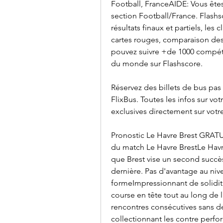
Football, FranceAIDE: Vous êtes 
section Football/France. Flashsco
résultats finaux et partiels, les 
cartes rouges, comparaison des c
pouvez suivre +de 1000 compétit
du monde sur Flashscore.
Réservez des billets de bus pas 
FlixBus. Toutes les infos sur vot
exclusives directement sur votr
Pronostic Le Havre Brest GRATU
du match Le Havre BrestLe Havre 
que Brest vise un second succès
dernière. Pas d'avantage au nive
formeImpressionnant de solidité 
course en tête tout au long de 
rencontres consécutives sans déf
collectionnant les contre perfo