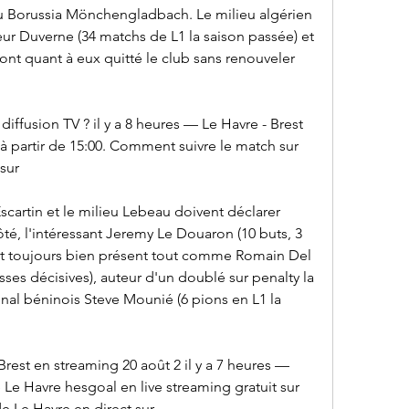
du Borussia Mönchengladbach. Le milieu algérien 
ur Duverne (34 matchs de L1 la saison passée) et 
ont quant à eux quitté le club sans renouveler 
 diffusion TV ? il y a 8 heures — Le Havre - Brest 
1 à partir de 15:00. Comment suivre le match sur 
sur
scartin et le milieu Lebeau doivent déclarer 
té, l'intéressant Jeremy Le Douaron (10 buts, 3 
est toujours bien présent tout comme Romain Del 
sses décisives), auteur d'un doublé sur penalty la 
onal béninois Steve Mounié (6 pions en L1 la 
Brest en streaming 20 août 2 il y a 7 heures — 
Le Havre hesgoal en live streaming gratuit sur 
e Le Havre en direct sur