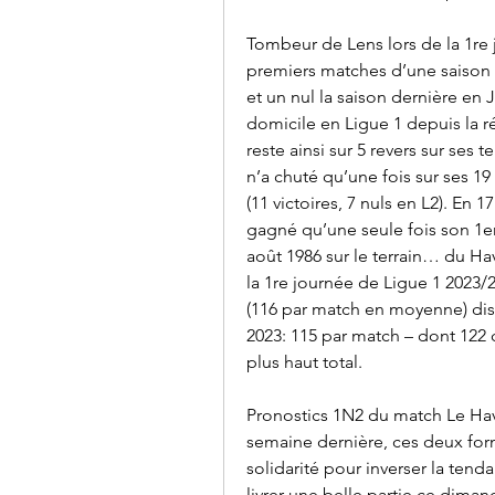
Tombeur de Lens lors de la 1re j
premiers matches d’une saison d
et un nul la saison dernière en J
domicile en Ligue 1 depuis la ré
reste ainsi sur 5 revers sur ses t
n’a chuté qu’une fois sur ses 1
(11 victoires, 7 nuls en L2). En 1
gagné qu’une seule fois son 1er m
août 1986 sur le terrain… du Hav
la 1re journée de Ligue 1 2023/24
(116 par match en moyenne) dis
2023: 115 par match – dont 122 c
plus haut total.
Pronostics 1N2 du match Le Hav
semaine dernière, ces deux for
solidarité pour inverser la tenda
livrer une belle partie ce diman