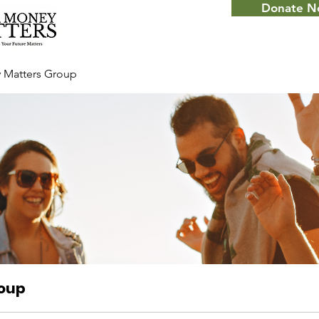
Donate 
 Matters Group
roup