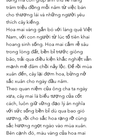
trăm triệu đồng mỗi năm từ việc bán 
cho thương lái và những người yêu 
thích cây kiểng.
Hoa mai vàng gắn bó với làng quê Việt 
Nam, với con người từ lúc tổ tiên khai 
hoang sinh sống. Hoa mai cắm rễ sâu 
trong lòng đất, bền bỉ trước giông 
bão, trải qua điều kiện khắc nghiệt vẫn 
mạnh mẽ đâm chồi nảy lộc. Để rồi mùa 
xuân đến, cây lại đơm hoa, bừng nở 
sắc xuân cho ngày đầu năm.
Theo quan niệm của ông cha ta ngày 
xưa, cây mai là biểu tượng của cốt 
cách, luôn giữ vững đạo lý ân nghĩa 
với sức sống bền bỉ dù qua bao gió 
sương, rồi cho sắc hoa rạng rỡ cùng 
sắc hương ngọt ngào vào mùa xuân.
Bên cạnh đó, màu vàng của hoa mai 