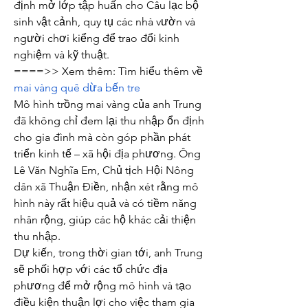
định mở lớp tập huấn cho Câu lạc bộ 
sinh vật cảnh, quy tụ các nhà vườn và 
người chơi kiểng để trao đổi kinh 
nghiệm và kỹ thuật.
====>> Xem thêm: Tìm hiểu thêm về 
mai vàng quê dừa bến tre
Mô hình trồng mai vàng của anh Trung 
đã không chỉ đem lại thu nhập ổn định 
cho gia đình mà còn góp phần phát 
triển kinh tế – xã hội địa phương. Ông 
Lê Văn Nghĩa Em, Chủ tịch Hội Nông 
dân xã Thuận Điền, nhận xét rằng mô 
hình này rất hiệu quả và có tiềm năng 
nhân rộng, giúp các hộ khác cải thiện 
thu nhập.
Dự kiến, trong thời gian tới, anh Trung 
sẽ phối hợp với các tổ chức địa 
phương để mở rộng mô hình và tạo 
điều kiện thuận lợi cho việc tham gia 