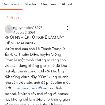
Discussion
Media
Members
About
Back
nguyenbich13697
nguyenbich13697
August 2, 2024
KHỞI NGHIỆP TỪ NGHỀ LÀM CÂY 
KIỂNG MAI VÀNG
Vườn mai của anh Lê Thành Trung ở 
ấp 4, xã Thuận Điền, huyện Giồng 
Trôm là một minh chứng rõ ràng cho 
việc tận dụng không gian nhỏ để khởi 
nghiệp thành công. Chỉ với khoảng 
đất trống chưa đầy 300m² xung quanh 
nhà và trước sân, anh đã phát triển một 
vườn 
mai vàng bán tết
 và cây cảnh 
bonsai. Những cây mai vàng và bonsai 
này không chỉ làm đẹp cho không gian 
sống mà còn giúp anh thu về hàng 