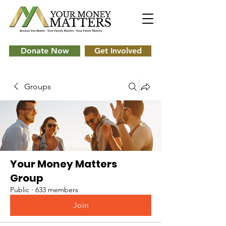
Donate Now
Get Involved
Groups
Your Money Matters
Group
Public
·
633 members
Join