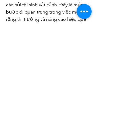
các hội thi sinh vật cảnh. Đây là một 
bước đi quan trọng trong việc mở 
rộng thị trường và nâng cao hiệu quả 
kinh tế cho người trồng cây kiểng tại 
địa phương.
Liên Hệ ngay cho chúng tôi theo thông 
tin dưới đây:
Điện thoại/Zalo: 0905 888 999 – 0799 
888 999 – 0888777777
Email: 
Vuonmaihoanglong@gmail.com
Facebook: Vườn mai Hoàng Long
Địa chỉ: Tân Thiềng, Chợ Lách, Bến Tre.
0
0
Write a comment...