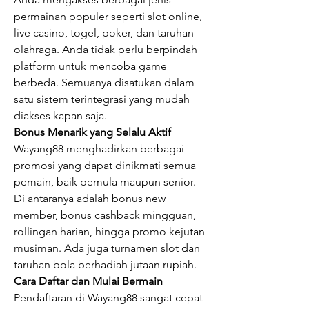
permainan populer seperti slot online, 
live casino, togel, poker, dan taruhan 
olahraga. Anda tidak perlu berpindah 
platform untuk mencoba game 
berbeda. Semuanya disatukan dalam 
satu sistem terintegrasi yang mudah 
diakses kapan saja.
Bonus Menarik yang Selalu Aktif
Wayang88 menghadirkan berbagai 
promosi yang dapat dinikmati semua 
pemain, baik pemula maupun senior. 
Di antaranya adalah bonus new 
member, bonus cashback mingguan, 
rollingan harian, hingga promo kejutan 
musiman. Ada juga turnamen slot dan 
taruhan bola berhadiah jutaan rupiah.
Cara Daftar dan Mulai Bermain
Pendaftaran di Wayang88 sangat cepat 