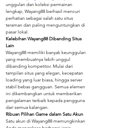
unggulan dan koleksi permainan 
lengkap, Wayang88 berhasil mencuri 
perhatian sebagai salah satu situs 
teraman dan paling menguntungkan di 
pasar lokal.
Kelebihan Wayang88 Dibanding Situs 
Lain
Wayang88 memiliki banyak keunggulan 
yang membuatnya lebih unggul 
dibanding kompetitor. Mulai dari 
tampilan situs yang elegan, kecepatan 
loading yang luar biasa, hingga server 
stabil bebas gangguan. Semua elemen 
ini dikembangkan untuk memberikan 
pengalaman terbaik kepada pengguna 
dari semua kalangan.
Ribuan Pilihan Game dalam Satu Akun
Satu akun di Wayang88 memungkinkan 
Anda mengakses berbagai jenis 