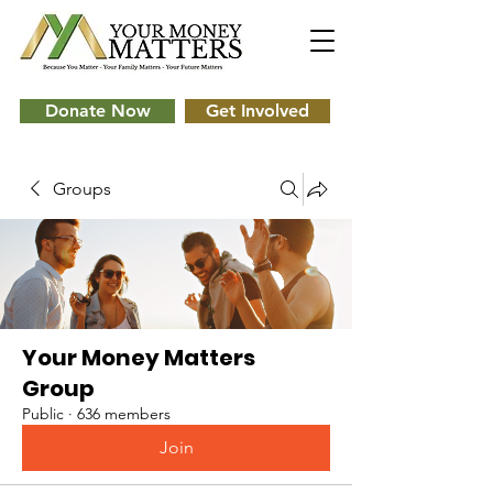
Donate Now
Get Involved
Groups
Your Money Matters
Group
Public
·
636 members
Join