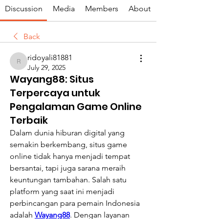
Discussion
Media
Members
About
Back
ridoyali81881
ridoyali81881
July 29, 2025
Wayang88: Situs
Terpercaya untuk
Pengalaman Game Online
Terbaik
Dalam dunia hiburan digital yang 
semakin berkembang, situs game 
online tidak hanya menjadi tempat 
bersantai, tapi juga sarana meraih 
keuntungan tambahan. Salah satu 
platform yang saat ini menjadi 
perbincangan para pemain Indonesia 
adalah 
Wayang88
. Dengan layanan 