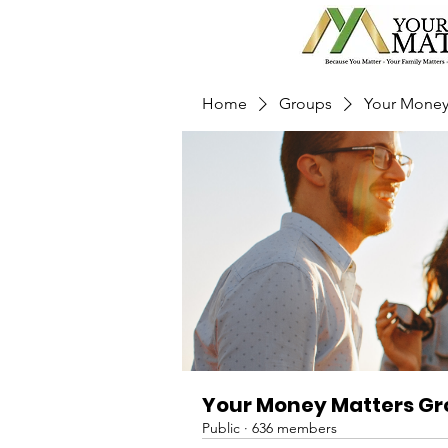
Home
Groups
Your Money
Your Money Matters G
Public
·
636 members