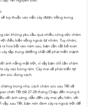
ào dịp Tết Nguyên Đán.
t
sẽ tùy thuộc vào việc cây được trồng trong 
ng sân không yêu cầu quá nhiều công sức chăm 
i với điều kiện sống ngoài tự nhiên. Tuy nhiên, 
à ra hoa bội vào năm sau, bạn cần cắt bỏ toàn 
p cây tập trung dưỡng chất để phát triển mạnh 
ới ánh nắng mặt trời, vì vậy bạn chỉ cần chăm 
 cây vào bóng râm. Cây mai sẽ phát triển tự 
hăm sóc đúng cách.
 chưng trong nhà, cách chăm sóc sau Tết sẽ 
gian chơi Tết (từ 27-28 tháng Chạp đến mùng 6 
iều với ánh sáng, dẫn đến cây mai yếu hơn, với 
ì vậy, sau Tết, bạn nên đem cây ra ngoài trời để 