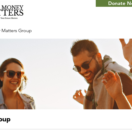
Donate 
 Matters Group
roup