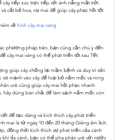
cây tiếp xúc trực tiếp với ánh nắng mặt trời. 
à cắt bỏ hoa, nụ mai để giúp cây phục hồi tốt 
hêm về 
hình cây mai vàng
các phương pháp trên, bạn cũng cần chú ý đến 
ể cây mai vàng có thể phát triển tốt sau Tết:
ọng giúp cây chống lại mầm bệnh và duy trì sức 
 xịt mạnh vào cây để loại bỏ nấm mốc và rong 
phân urê cũng giúp cây mai hồi phục nhanh 
n, hãy dùng bàn chải để làm sạch nấm mốc còn 
hiết để tạo dáng và kích thích cây phát triển. 
nh mai là từ ngày 10 đến 20 tháng Giêng âm lịch. 
p, đồng thời kích thích sự phát triển của cành 
khi tỉa cành, bạn có thể pha phân urê với nước 