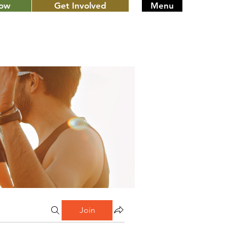
Now
Get Involved
Menu
Join