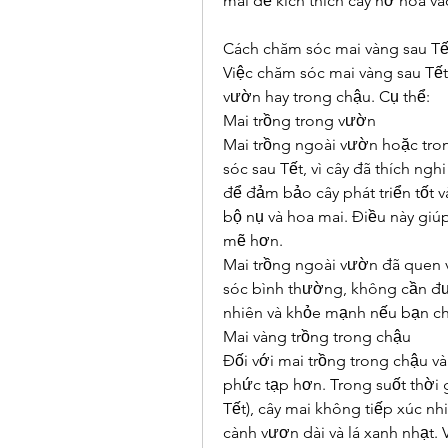
mai để kích thích cây nở hoa v
Cách chăm sóc mai vàng sau Tế
Việc chăm sóc mai vàng sau Tết 
vườn hay trong chậu. Cụ thể:
Mai trồng trong vườn
Mai trồng ngoài vườn hoặc tro
sóc sau Tết, vì cây đã thích ngh
để đảm bảo cây phát triển tốt v
bộ nụ và hoa mai. Điều này giú
mẽ hơn.
Mai trồng ngoài vườn đã quen v
sóc bình thường, không cần đưa
nhiên và khỏe mạnh nếu bạn c
Mai vàng trồng trong chậu
Đối với mai trồng trong chậu và
phức tạp hơn. Trong suốt thời 
Tết), cây mai không tiếp xúc nh
cành vươn dài và lá xanh nhạt. V