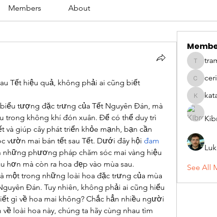
Members
About
Membe
tra
tramanh
cer
u Tết hiệu quả, không phải ai cũng biết
ceridwe
kat
katarina
 biểu tượng đặc trưng của Tết Nguyên Đán, mà 
 trong không khí đón xuân. Để có thể duy trì 
Kib
t và giúp cây phát triển khỏe mạnh, bạn cần 
 vườn mai bán tết sau Tết. Dưới đây hội 
đam 
Luk
ạn những phương pháp chăm sóc mai vàng hiệu 
âu hơn mà còn ra hoa đẹp vào mùa sau.
See All 
là một trong những loài hoa đặc trưng của mùa 
 Nguyên Đán. Tuy nhiên, không phải ai cũng hiểu 
biết gì về hoa mai không? Chắc hẳn nhiều người 
về loài hoa này, chúng ta hãy cùng nhau tìm 