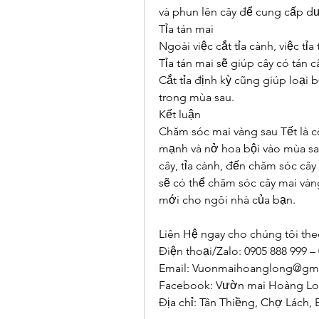
và phun lên cây để cung cấp dư
Tỉa tán mai
Ngoài việc cắt tỉa cành, việc tỉ
Tỉa tán mai sẽ giúp cây có tán câ
Cắt tỉa định kỳ cũng giúp loại
trong mùa sau.
Kết luận
Chăm sóc mai vàng sau Tết là cô
mạnh và nở hoa bội vào mùa sau
cây, tỉa cành, đến chăm sóc cây
sẽ có thể chăm sóc cây mai vàn
mới cho ngôi nhà của bạn.
Liên Hệ ngay cho chúng tôi the
Điện thoại/Zalo: 0905 888 999 –
Email: 
Vuonmaihoanglong@gma
Facebook: Vườn mai Hoàng L
Địa chỉ: Tân Thiềng, Chợ Lách, 