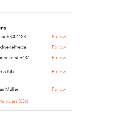
rs
manh3004123
Follow
3004123
idwenelfreda
Follow
nelfreda
arinakerstin437
Follow
kerstin437
ros Kib
Follow
as Müller
Follow
Members (636)