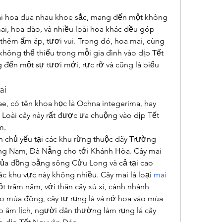
i hoa đua nhau khoe sắc, mang đến một không 
ai, hoa đào, và nhiều loài hoa khác đều góp 
hêm ấm áp, tươi vui. Trong đó, hoa mai, cùng 
không thể thiếu trong mỗi gia đình vào dịp Tết 
ến một sự tươi mới, rực rỡ và cũng là biểu 
ai
, có tên khoa học là Ochna integerima, hay 
 Loài cây này rất được ưa chuộng vào dịp Tết 
m.
 chủ yếu tại các khu rừng thuộc dãy Trường 
ng Nam, Đà Nẵng cho tới Khánh Hòa. Cây mai 
ủa đồng bằng sông Cửu Long và cả tại cao 
c khu vực này không nhiều. Cây mai là loại 
mai 
t trăm năm, với thân cây xù xì, cành nhánh 
ào mùa đông, cây tự rụng lá và nở hoa vào mùa 
p âm lịch, người dân thường làm rụng lá cây 