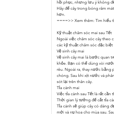
hồi phục, nhưng lưu ý không để 
Hãy để cây trong bóng râm mát v
hơn.
====>> Xem thêm: Tìm hiểu t
Kỹ thuật chăm sóc mai sau Tết
Ngoài việc chăm sóc cây theo 
các kỹ thuật chăm sóc đặc biệt đ
Vệ sinh cây mai
Vệ sinh cây mai là bước quan tr
khỏe. Bạn có thể dùng vòi nước
rêu. Ngoài ra, thay nước bằng 
chóng. Sau khi xịt nước và phâ
sót lại trên thân cây.
Tỉa cành mai
Việc tỉa cành sau Tết là rất cần t
Thời gian lý tưởng để cắt tỉa cà
Tỉa cành sẽ giúp cây có dáng đẹ
mới và nụ hoa cho mùa sau. Sau 