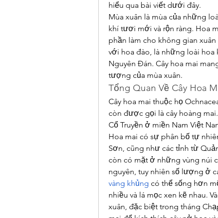
hiểu qua bài viết dưới đây.
Mùa xuân là mùa của những loà
khí tươi mới và rộn ràng. Hoa m
phần làm cho không gian xuân t
với hoa đào, là những loài hoa 
Nguyên Đán. Cây hoa mai mang đ
tượng của mùa xuân.
Tổng Quan Về Cây Hoa M
Cây hoa mai thuộc họ Ochnaceae
còn được gọi là cây hoàng mai.
Cổ Truyền ở miền Nam Việt Na
Hoa mai có sự phân bố tự nhiên
Sơn, cũng như các tỉnh từ Quả
còn có mặt ở những vùng núi c
nguyên, tuy nhiên số lượng ở cá
vàng khủng
 có thể sống hơn mộ
nhiều và lá mọc xen kẽ nhau. V
xuân, đặc biệt trong tháng Chạ