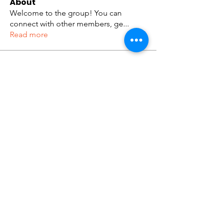
About
Welcome to the group! You can
connect with other members, ge
...
Read more
Members
tramanh3004123
Follow
tramanh3004123
ceridwenelfreda
Follow
ceridwenelfreda
katarinakerstin437
Follow
katarinakerstin437
Kibros Kib
Follow
Lukas Müller
Follow
See All Members (633)