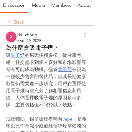
Discussion
Media
Members
About
Back
xixi zhang
April 29, 2025
為什麼會吸電子煙？
吸
電子煙
的原因多種多樣，從健康考
慮、社交需求到個人喜好和市場影響等
都有可能成為動機。儘管
電子菸
被視為
一種較少危害的替代品，但其長期健康
影響仍需要進一步研究，用戶在選擇使
用電子煙時應充分了解相關信息和風
險。人們選擇吸電子煙的原因多種多
樣，主要包括但不限於以下幾點：
戒煙輔助：很多吸煙者轉向
vape
，是希
望以此作為減少或戒除傳統煙草依賴的