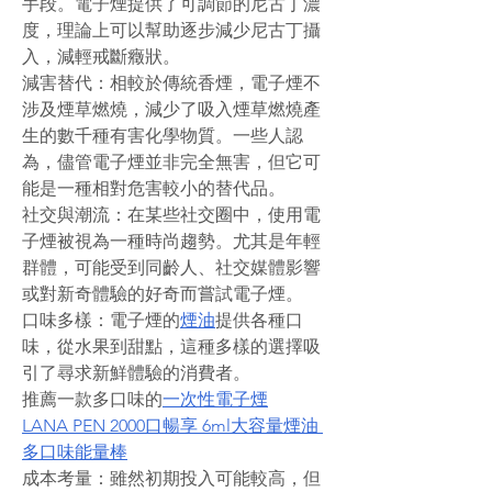
手段。電子煙提供了可調節的尼古丁濃
度，理論上可以幫助逐步減少尼古丁攝
入，減輕戒斷癥狀。
減害替代：相較於傳統香煙，電子煙不
涉及煙草燃燒，減少了吸入煙草燃燒產
生的數千種有害化學物質。一些人認
為，儘管電子煙並非完全無害，但它可
能是一種相對危害較小的替代品。
社交與潮流：在某些社交圈中，使用電
子煙被視為一種時尚趨勢。尤其是年輕
群體，可能受到同齡人、社交媒體影響
或對新奇體驗的好奇而嘗試電子煙。
口味多樣：電子煙的
煙油
提供各種口
味，從水果到甜點，這種多樣的選擇吸
引了尋求新鮮體驗的消費者。
推薦一款多口味的
一次性電子煙
LANA PEN 2000口暢享 6ml大容量煙油 
多口味能量棒
成本考量：雖然初期投入可能較高，但