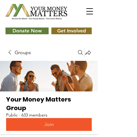
Donate Now
Get Involved
Groups
Your Money Matters
Group
Public
·
633 members
Join