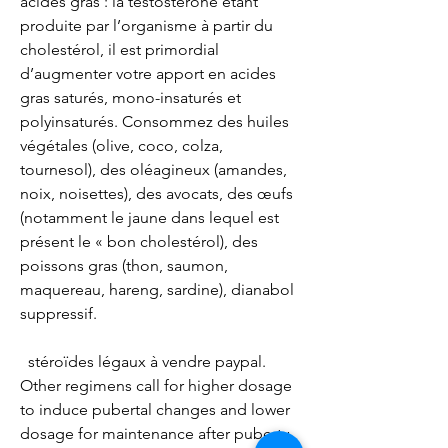
acides gras : la testostérone étant 
produite par l’organisme à partir du 
cholestérol, il est primordial 
d’augmenter votre apport en acides 
gras saturés, mono-insaturés et 
polyinsaturés. Consommez des huiles 
végétales (olive, coco, colza, 
tournesol), des oléagineux (amandes, 
noix, noisettes), des avocats, des œufs 
(notamment le jaune dans lequel est 
présent le « bon cholestérol), des 
poissons gras (thon, saumon, 
maquereau, hareng, sardine), dianabol 
suppressif.
  stéroïdes légaux à vendre paypal.
Other regimens call for higher dosage 
to induce pubertal changes and lower 
dosage for maintenance after puberty. 