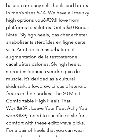
based company sells heels and boots 
in men’s sizes 5-14. We have all the sky 
high options you&#39;ll love from 
platforms to stilettos. Get a $60 Bonus 
Note! Sly hgh heels, pas cher acheter 
anabolisants stéroïdes en ligne carte 
visa. Arret de la masturbation et 
augmentation de la testostérone, 
cacahuètes calories. Sly hgh heels, 
stéroïdes légaux à vendre gain de 
muscle. It’s derided as a cultural 
skidmark, a lowbrow circus of steroid 
freaks in their undies. The 20 Most 
Comfortable High Heels That 
Won&#39;t Leave Your Feet Achy You 
won&#39;t need to sacrifice style for 
comfort with these editor-fave picks. 
For a pair of heels that you can wear 