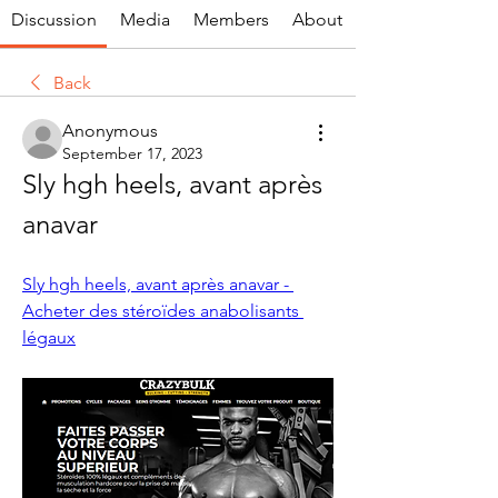
Discussion
Media
Members
About
Back
Anonymous
September 17, 2023
Sly hgh heels, avant après 
anavar
Sly hgh heels, avant après anavar - 
Acheter des stéroïdes anabolisants 
légaux