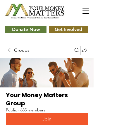
Donate Now
Get Involved
Groups
Your Money Matters
Group
Public
·
635 members
Join