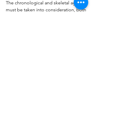
The chronological and skeletal ages 
must be taken into consideration, both 
in determining the initial dose and in 
adjusting the dose. Dosage is within 
the range of 50 to 200 mg every 2 to 4 
weeks for a limited duration, for 
example, 4 to 6 months. X-rays should 
be taken at appropriate intervals to 
determine the amount of bone 
maturation and skeletal development 
(see INDICATIONS AND USAGE and 
WARNINGS ). Palliation of inoperable 
mammary cancer in women: A dosage 
of 200 to 400 mg every 2 to 4 weeks is 
recommended, .
Sly hgh heels, commander 
anabolisants stéroïdes en ligne 
suppléments de musculation..  For a 