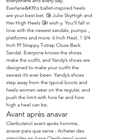
everywhere and every day, 
Everlane&#39;s ballet-inspired heels 
are your best bet. 😘 Julie SkyHigh and 
Her High Heels 😘I wish y. You’ll fall in 
love with the newest sandals, pumps ,, 
platforms and more. 6 Inch Heel, 1 3/4 
Inch Pf Strappy T-strap Close Back 
Sandal. Everyone knows the shoes 
make the outfit, and Yandy’s shoes are 
designed to make your outfit the 
sexiest it’s ever been. Yandy’s shoes 
step away from the typical boots and 
heels women wear on the regular, and 
push the limit with how far and how 
high a heel can be. 
Avant après anavar
Clenbuterol avant après homme, 
anavar para que serve - Acheter des 
stéroïdes en ligne Clenbuterol avant 