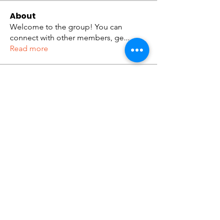
About
Welcome to the group! You can
connect with other members, ge
...
Read more
Members
tramanh3004123
Follow
tramanh3004123
ceridwenelfreda
Follow
ceridwenelfreda
katarinakerstin437
Follow
katarinakerstin437
Kibros Kib
Follow
Lukas Müller
Follow
See All Members (636)