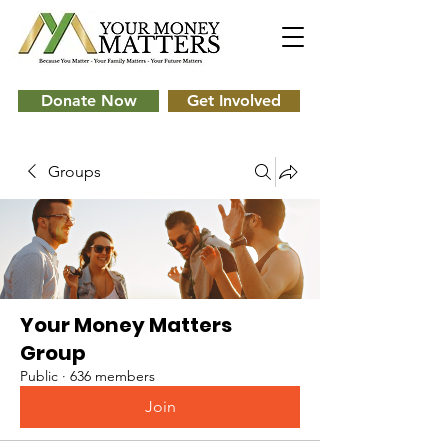
Donate Now
Get Involved
Groups
Your Money Matters
Group
Public
·
636 members
Join