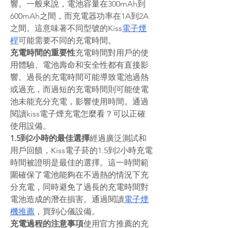
響。一般來說，電池容量在300mAh到
600mAh之間，而充電器功率在1A到2A
之間。這意味著不同型號的Kiss
電子煙
桿
可能需要不同的充電時間。
充電時間的重要性
充電時間對用戶的使
用體驗、電池壽命和安全性都有直接影
響。過長的充電時間可能導致電池過熱
或過充，而過短的充電時間則可能使電
池未能充分充電，影響使用時間。通過
閱讀kiss電子煙充電怎麼看？可以正確
使用設備。
1.5到2小時的最佳選擇
經過廣泛測試和
用戶回饋，Kiss電子菸的1.5到2小時充電
時間被證明是最佳的選擇。這一時間範
圍確保了電池能夠在不過熱的情況下充
分充電，同時避免了過長的充電時間對
電池造成的潛在損害。通過閱讀
電子煙
機推薦
，買到心儀設備。
充電過程的注意事項
使用官方推薦的充