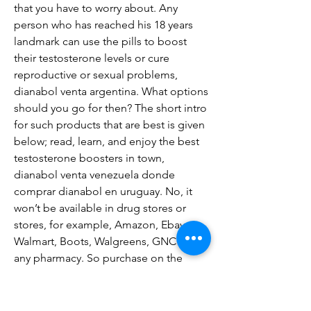
that you have to worry about. Any 
person who has reached his 18 years 
landmark can use the pills to boost 
their testosterone levels or cure 
reproductive or sexual problems, 
dianabol venta argentina. What options 
should you go for then? The short intro 
for such products that are best is given 
below; read, learn, and enjoy the best 
testosterone boosters in town, 
dianabol venta venezuela donde 
comprar dianabol en uruguay. No, it 
won’t be available in drug stores or 
stores, for example, Amazon, Ebay, 
Walmart, Boots, Walgreens, GNC or 
any pharmacy. So purchase on the 
official site to get sharp items with a 
ton of focal points You won’t discover 
TestRX™ on Amazon, Ebay, Walmart, 