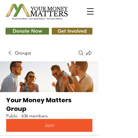
Donate Now
Get Involved
Groups
Your Money Matters
Group
Public
·
636 members
Join