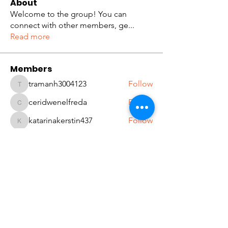
About
Welcome to the group! You can
connect with other members, ge
...
Read more
Members
tramanh3004123
Follow
tramanh3004123
ceridwenelfreda
Follow
ceridwenelfreda
katarinakerstin437
Follow
katarinakerstin437
Kibros Kib
Follow
Lukas Müller
Follow
See All Members (635)