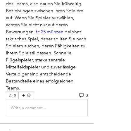
des Teams, also bauen Sie frühzeitig 
Beziehungen zwischen Ihren Spielern 
auf. Wenn Sie Spieler auswählen, 
achten Sie nicht nur auf deren 
Bewertungen. 
fc 25 münzen
 belohnt 
taktisches Spiel, daher sollten Sie nach 
Spielern suchen, deren Fähigkeiten zu 
Ihrem Spielstil passen. Schnelle 
Flügelspieler, starke zentrale 
Mittelfeldspieler und zuverlässige 
Verteidiger sind entscheidende 
Bestandteile eines erfolgreichen 
Teams. 
0
0
Write a comment...