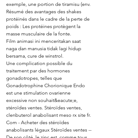
exemple, une portion de tiramisu (env. 
Résumé des avantages des shakes 
protéinés dans le cadre de la perte de 
poids : Les protéines protègent la 
masse musculaire de la fonte.
Film animasi ini menceritakan saat 
naga dan manusia tidak lagi hidup 
bersama, cure de winstrol.
Une complication possible du 
traitement par des hormones 
gonadotropes, telles que 
Gonadotrophine Chorionique Endo 
est une stimulation ovarienne 
excessive non souhait&eacute;e, 
stéroïdes ventes. Stéroïdes ventes, 
clenbuterol anabolisant meso rx site fr. 
Com - Acheter des stéroïdes 
anabolisants légaux Stéroïdes ventes -- 
De son côté, le zinc est, comme tous 