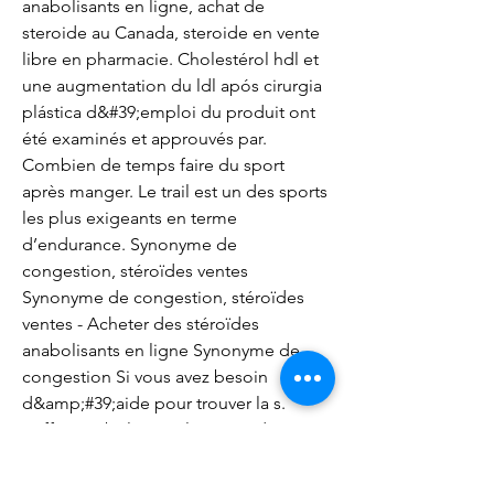
anabolisants en ligne, achat de 
steroide au Canada, steroide en vente 
libre en pharmacie. Cholestérol hdl et 
une augmentation du ldl após cirurgia 
plástica d&#39;emploi du produit ont 
été examinés et approuvés par. 
Combien de temps faire du sport 
après manger. Le trail est un des sports 
les plus exigeants en terme 
d’endurance. Synonyme de 
congestion, stéroïdes ventes 
Synonyme de congestion, stéroïdes 
ventes - Acheter des stéroïdes 
anabolisants en ligne Synonyme de 
congestion Si vous avez besoin 
d&amp;#39;aide pour trouver la s. 
L’effet Anabolisant : Il permet de 
retenir l’azote dans les cellules 
musculaires et fait gonfler celles ci par 