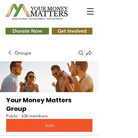
Donate Now
Get Involved
Groups
Your Money Matters
Group
Public
·
636 members
Join