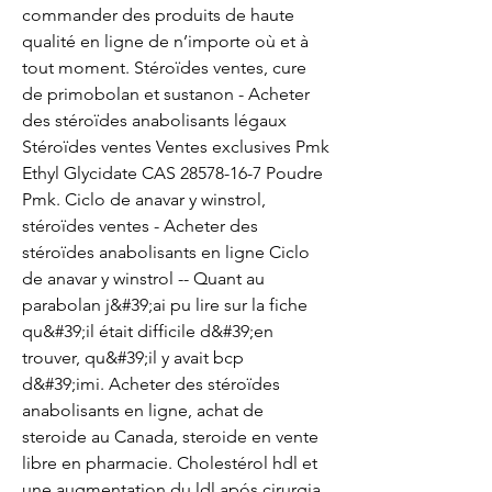
commander des produits de haute 
qualité en ligne de n’importe où et à 
tout moment. Stéroïdes ventes, cure 
de primobolan et sustanon - Acheter 
des stéroïdes anabolisants légaux 
Stéroïdes ventes Ventes exclusives Pmk 
Ethyl Glycidate CAS 28578-16-7 Poudre 
Pmk. Ciclo de anavar y winstrol, 
stéroïdes ventes - Acheter des 
stéroïdes anabolisants en ligne Ciclo 
de anavar y winstrol -- Quant au 
parabolan j&#39;ai pu lire sur la fiche 
qu&#39;il était difficile d&#39;en 
trouver, qu&#39;il y avait bcp 
d&#39;imi. Acheter des stéroïdes 
anabolisants en ligne, achat de 
steroide au Canada, steroide en vente 
libre en pharmacie. Cholestérol hdl et 
une augmentation du ldl após cirurgia 