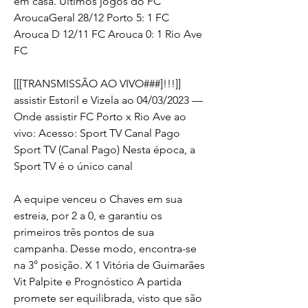
em casa. Últimos jogos do FC 
AroucaGeral 28/12 Porto 5: 1 FC 
Arouca D 12/11 FC Arouca 0: 1 Rio Ave 
FC
[[[TRANSMISSÃO AO VIVO###]!!!]] 
assistir Estoril e Vizela ao 04/03/2023 — 
Onde assistir FC Porto x Rio Ave ao 
vivo: Acesso: Sport TV Canal Pago 
Sport TV (Canal Pago) Nesta época, a 
Sport TV é o único canal
A equipe venceu o Chaves em sua 
estreia, por 2 a 0, e garantiu os 
primeiros três pontos de sua 
campanha. Desse modo, encontra-se 
na 3° posição. X 1 Vitória de Guimarães 
Vit Palpite e Prognóstico A partida 
promete ser equilibrada, visto que são 