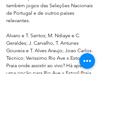
também jogos das Seleções Nacionais 
de Portugal e de outros países 
relevantes.
Alvaro e T. Santos; M. Ndiaye e C. 
Geraldes; J. Carvalho, T. Antunes 
Gouveia e T. Alves Araujo; Joao Carlos. 
Técnico: Verissimo Rio Ave x Estoril 
Praia onde assistir ao vivo? Há apenas 
uma opção para Rio Ave x Estoril Praia, 
onde assistir ao vivo nesta segunda-
feira (13), às 16h (horário de Brasília).
Estoril x Rio Ave Palpite – Saiba Onde 
Assistir, Horário e Escalações 
20/08Estoril e Rio Ave se enfrentam 
pela segunda rodada da Primeira Liga, 
neste domingo (20). A partida 