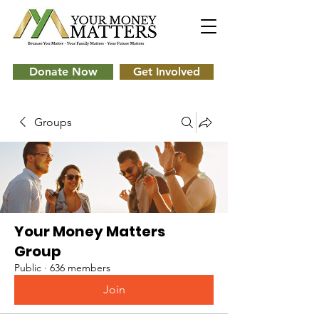
Donate Now
Get Involved
Groups
Your Money Matters
Group
Public
·
636 members
Join