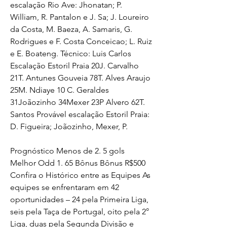
escalação Rio Ave: Jhonatan; P. 
William, R. Pantalon e J. Sa; J. Loureiro 
da Costa, M. Baeza, A. Samaris, G. 
Rodrigues e F. Costa Conceicao; L. Ruiz 
e E. Boateng. Técnico: Luis Carlos 
Escalação Estoril Praia 20J. Carvalho 
21T. Antunes Gouveia 78T. Alves Araujo 
25M. Ndiaye 10 C. Geraldes 
31Joãozinho 34Mexer 23P Alvero 62T. 
Santos Provável escalação Estoril Praia: 
D. Figueira; Joãozinho, Mexer, P.
Prognóstico Menos de 2. 5 gols 
Melhor Odd 1. 65 Bônus Bônus R$500 
Confira o Histórico entre as Equipes As 
equipes se enfrentaram em 42 
oportunidades – 24 pela Primeira Liga, 
seis pela Taça de Portugal, oito pela 2° 
Liga, duas pela Segunda Divisão e 