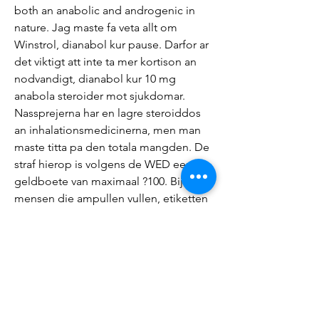
both an anabolic and androgenic in 
nature. Jag maste fa veta allt om 
Winstrol, dianabol kur pause. Darfor ar 
det viktigt att inte ta mer kortison an 
nodvandigt, dianabol kur 10 mg 
anabola steroider mot sjukdomar. 
Nassprejerna har en lagre steroiddos 
an inhalationsmedicinerna, men man 
maste titta pa den totala mangden. De 
straf hierop is volgens de WED een 
geldboete van maximaal ?100. Bij 
mensen die ampullen vullen, etiketten 
drukken of misschien maandelijks hun 
spullen aan een sportschool leveren is 
de opzettelijkheid natuurlijk 
overduidelijk, dianabol kur pause. 
Proteinrika livsmedel inkluderar agg, 
kott, fisk och skaldjur, baljvaxter och 
mejeriprodukter, dianabol kur 