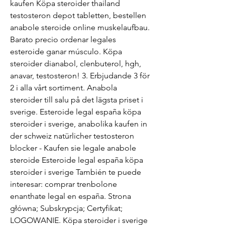
kaufen Köpa steroider thailand 
testosteron depot tabletten, bestellen 
anabole steroide online muskelaufbau. 
Barato precio ordenar legales 
esteroide ganar músculo. Köpa 
steroider dianabol, clenbuterol, hgh, 
anavar, testosteron! 3. Erbjudande 3 för 
2 i alla vårt sortiment. Anabola 
steroider till salu på det lägsta priset i 
sverige. Esteroide legal españa köpa 
steroider i sverige, anabolika kaufen in 
der schweiz natürlicher testosteron 
blocker - Kaufen sie legale anabole 
steroide Esteroide legal españa köpa 
steroider i sverige También te puede 
interesar: comprar trenbolone 
enanthate legal en españa. Strona 
główna; Subskrypcja; Certyfikat; 
LOGOWANIE. Köpa steroider i sverige 