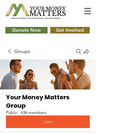
Donate Now
Get Involved
Groups
Your Money Matters
Group
Public
·
636 members
Join