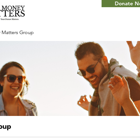
Donate 
 Matters Group
roup