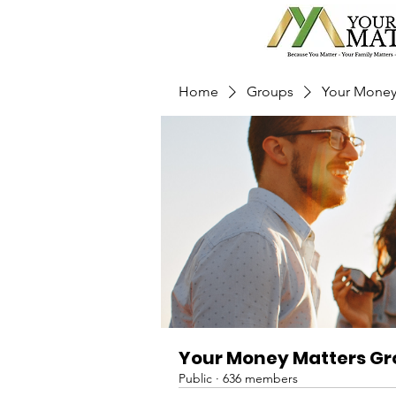
Home
Groups
Your Money
Your Money Matters G
Public
·
636 members