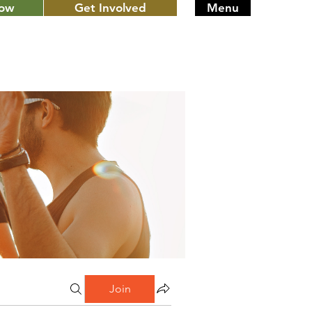
Now
Get Involved
Menu
Join