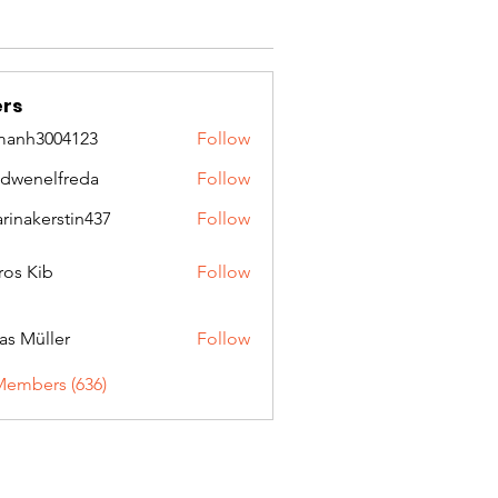
rs
manh3004123
Follow
3004123
idwenelfreda
Follow
nelfreda
arinakerstin437
Follow
kerstin437
ros Kib
Follow
as Müller
Follow
Members (636)