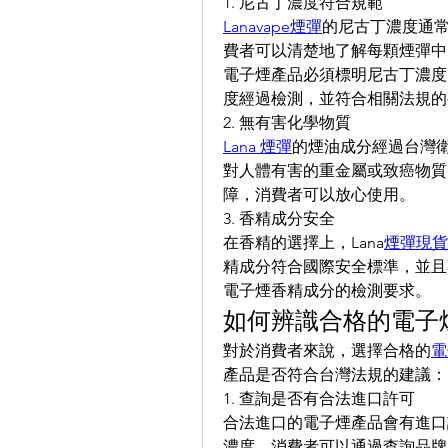
1. 尼古丁濃度符合規範
Lanavape煙彈
的尼古丁濃度通常
費者可以清楚地了解每顆煙彈中
電子煙產品必須標明尼古丁濃度
度經過檢測，並符合相關法規的
2. 無有害化學物質
Lana 煙彈
的煙油成分經過台灣
對人體有害的重金屬或致癌物質
障，消費者可以放心使用。
3. 香精成分安全
在香精的選擇上，Lana
煙彈現貨
精成分符合國際安全標準，並且
電子煙香精成分的檢測要求。
如何辨識合格的電子
對於消費者來說，選擇合格的
電
產品是否符合台灣法規的建議：
1. 查詢是否有合法進口許可
合法進口的電子煙產品會有進口
濃度。消費者可以通過查詢品牌