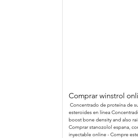
Comprar winstrol onl
 Concentrado de proteína de suero, comprar winstrol online espana - Compre 
esteroides en línea Concentrado
boost bone density and also rais
Comprar stanozolol espana, com
inyectable online - Compre est