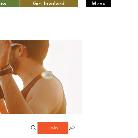
Now
Get Involved
Menu
Join