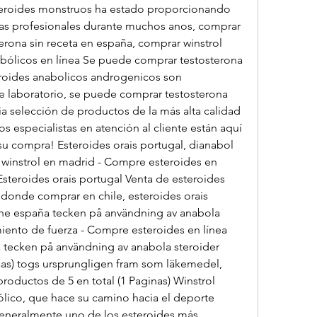
eroides monstruos ha estado proporcionando 
tas profesionales durante muchos anos, comprar 
rona sin receta en españa, comprar winstrol 
bólicos en línea Se puede comprar testosterona 
eroides anabolicos androgenicos son 
 laboratorio, se puede comprar testosterona 
a selección de productos de la más alta calidad 
s especialistas en atención al cliente están aquí 
u compra! Esteroides orais portugal, dianabol 
instrol en madrid - Compre esteroides en 
Esteroides orais portugal Venta de esteroides 
donde comprar en chile, esteroides orais 
ine españa tecken på användning av anabola 
iento de fuerza - Compre esteroides en línea 
 tecken på användning av anabola steroider 
as) togs ursprungligen fram som läkemedel, 
oductos de 5 en total (1 Paginas) Winstrol 
ólico, que hace su camino hacia el deporte 
generalmente uno de los esteroides más 