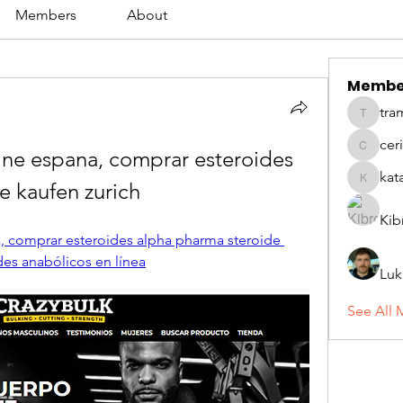
Members
About
Membe
tra
tramanh
cer
ine espana, comprar esteroides 
ceridwe
kat
e kaufen zurich
katarina
Kib
, comprar esteroides alpha pharma steroide 
des anabólicos en línea
Luk
See All 