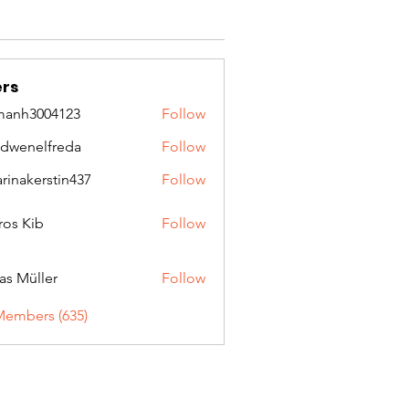
rs
manh3004123
Follow
3004123
idwenelfreda
Follow
nelfreda
arinakerstin437
Follow
kerstin437
ros Kib
Follow
as Müller
Follow
Members (635)