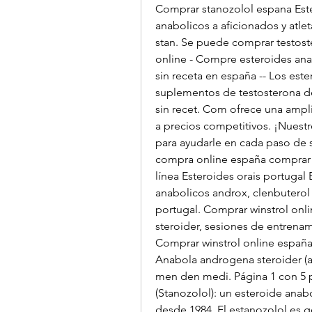
Comprar stanozolol espana Est
anabolicos a aficionados y atle
stan. Se puede comprar testoste
online - Compre esteroides ana
sin receta en españa -- Los est
suplementos de testosterona de
sin recet. Com ofrece una ampli
a precios competitivos. ¡Nuestro
para ayudarle en cada paso de s
compra online españa comprar w
línea Esteroides orais portugal 
anabolicos androx, clenbuterol 
portugal. Comprar winstrol onl
steroider, sesiones de entrenam
Comprar winstrol online españa
Anabola androgena steroider (a
men den medi. Página 1 con 5 pr
(Stanozolol): un esteroide anab
desde 1984. El estanozolol es 