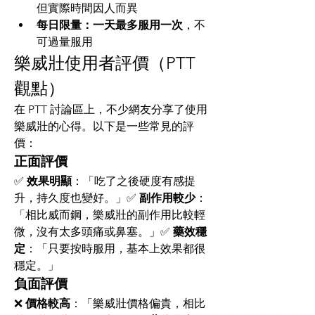
但實際時間因人而異
每日限量：一天最多服用一次
，不
可過量服用
樂威壯使用者評價（PTT 
觀點）
在 PTT 討論區上，不少網友分享了使用
樂威壯的心得。以下是一些常見的評
價：
正面評價
✅ 
效果明顯
：「吃了之後硬度有感提
升，持久度也變好。」✅ 
副作用較少
：
「相比威而鋼，樂威壯的副作用比較輕
微，沒有太多頭痛或鼻塞。」✅ 
藥效穩
定
：「只要按時服用，基本上效果都很
穩定。」
負面評價
❌ 
價格較高
：「樂威壯價格偏貴，相比