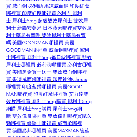
買
威而鋼
必利勁
果凍威而鋼
印度紅魔
哪裡買
印度紅魔哪裡買
必利吉
犀利
士
犀利士5mg
超級雙效犀利士
雙效犀
利士
新義安藥局
日本藤素哪裡買
雙效犀
利士藥局有賣嗎
雙效犀利士藥局有賣
嗎
美國GOODMAN哪裡買
美國
GOODMAN哪裡買
威而鋼哪裡買
犀利
士哪裡買
犀利士5mg每日錠哪裡買
雙效
犀利士哪裡買
必利劲哪裡買
必利吉哪裡
買
美國黑金買一送一
雙效威而鋼哪裡
買
果凍威而鋼哪裡買
印度神油Climax
哪裡買
印度蓝鑽哪裡買
美國GOOD 
MAN哪裡買
印度紅魔哪裡買
艾力達雙
效片哪裡買
犀利士5mg購買
犀利士5mg
網購
犀利士5mg購買
犀利士5mg網
購
雙效偉哥哪裡買
雙效偉哥哪裡買
賦久
勁哪裡買
綠骑士哪裡買
威而柔哪裡
買
德國必邦哪裡買
美國MAXMAN陰莖