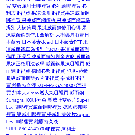
買
雙效犀利士哪裡買
必利勁哪裡買
必
利吉哪裡買
果凍偉哥哪裡買
果凍威而鋼
哪裡買
果凍威而鋼價格
果凍威而鋼真偽
辨別
大樹藥局
果凍威而鋼使用心得
果
凍威而鋼副作用全解析
大樹藥局有賣日
本藤素
日本藤素dcard
日本藤素PTT
果
凍威而鋼真偽辨別全攻略
果凍威而鋼副
作用
正品果凍威而鋼辨別全攻略
威而鋼
果凍正確用法教學
威而鋼果凍哪裡買
威
而鋼哪裡買
德國必邦哪裡買
印度–藍鑽
超級威而鋼雙效片哪裡買
樂威壯哪裡
買
雄鷹持久液 SUPERVIGA240000哪裡
買
加拿大Vimax增大丸哪裡買
威而鋼
Suhagra 100哪裡買
樂威壯雙效片Super 
Levifil哪裡買
威而鋼哪裡買
德國必邦哪
裡買
樂威壯哪裡買
樂威壯雙效片Super 
Levifil哪裡買
雄鷹持久液 
SUPERVIGA240000哪裡買
犀利士