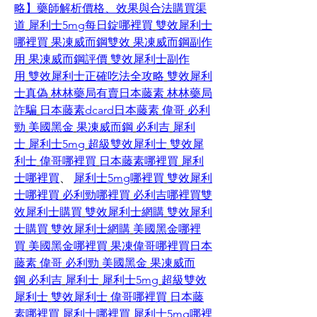
略】藥師解析價格、效果與合法購買渠
道
犀利士5mg每日錠哪裡買
雙效犀利士
哪裡買
果凍威而鋼雙效
果凍威而鋼副作
用
果凍威而鋼評價
雙效犀利士副作
用
雙效犀利士正確吃法全攻略
雙效犀利
士真偽
林林藥局有賣日本藤素
林林藥局
詐騙
日本藤素dcard
日本藤素
偉哥
必利
勁
美國黑金
果凍威而鋼
必利吉
犀利
士
犀利士5mg
超級雙效犀利士
雙效犀
利士
偉哥哪裡買
日本藤素哪裡買
犀利
士哪裡買
、 
犀利士5mg哪裡買
雙效犀利
士哪裡買
必利勁哪裡買
必利吉哪裡買
雙
效犀利士購買
雙效犀利士網購
雙效犀利
士購買
雙效犀利士網購
美國黑金哪裡
買
美國黑金哪裡買
果凍偉哥哪裡買
日本
藤素
偉哥
必利勁
美國黑金
果凍威而
鋼
必利吉
犀利士
犀利士5mg
超級雙效
犀利士
雙效犀利士
偉哥哪裡買
日本藤
素哪裡買
犀利士哪裡買
犀利士5mg哪裡