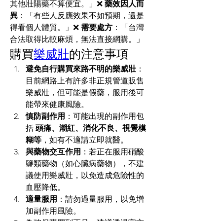
其他壯陽藥不算便宜。」❌ 
藥效因人而
異
：「有些人反應效果不如預期，還是
得看個人體質。」❌ 
需要處方
：「台灣
合法取得比較麻煩，無法直接網購。」
購買
樂威壯
的注意事項
避免自行購買來路不明的樂威壯
：
目前網路上有許多非正規管道販售
樂威壯，但可能是假藥，服用後可
能帶來健康風險。
慎防副作用
：可能出現的副作用包
括 
頭痛、潮紅、消化不良、視覺模
糊等
，如有不適請立即就醫。
與藥物交互作用
：若正在服用硝酸
鹽類藥物（如心臟病藥物），不建
議使用樂威壯，以免造成危險性的
血壓降低。
適量服用
：請勿過量服用，以免增
加副作用風險。