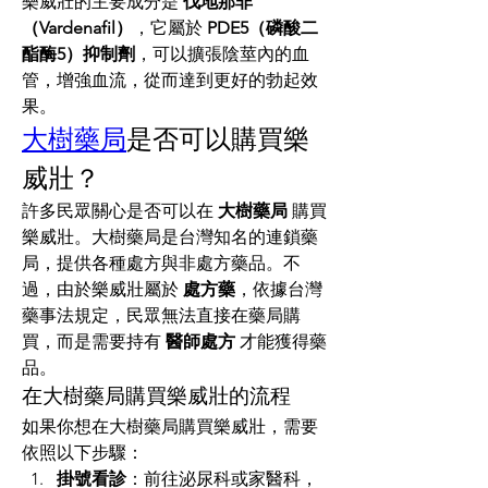
樂威壯的主要成分是 
伐地那非
（Vardenafil）
，它屬於 
PDE5（磷酸二
酯酶5）抑制劑
，可以擴張陰莖內的血
管，增強血流，從而達到更好的勃起效
果。
大樹藥局
是否可以購買樂
威壯？
許多民眾關心是否可以在 
大樹藥局
 購買
樂威壯。大樹藥局是台灣知名的連鎖藥
局，提供各種處方與非處方藥品。不
過，由於樂威壯屬於 
處方藥
，依據台灣
藥事法規定，民眾無法直接在藥局購
買，而是需要持有 
醫師處方
 才能獲得藥
品。
在大樹藥局購買樂威壯的流程
如果你想在大樹藥局購買樂威壯，需要
依照以下步驟：
掛號看診
：前往泌尿科或家醫科，