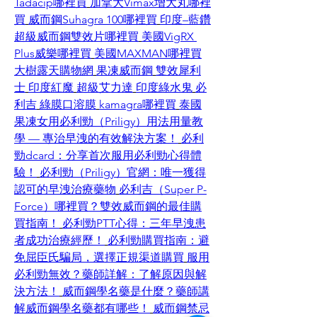
Tadacip哪裡買
加拿大Vimax增大丸哪裡
買
威而鋼Suhagra 100哪裡買
印度–藍鑽
超級威而鋼雙效片哪裡買
美國VigRX 
Plus威樂哪裡買
美國MAXMAN哪裡買
大樹露天購物網
果凍威而鋼
雙效犀利
士
印度紅魔
超級艾力達
印度綠水鬼
必
利吉
綠膜口溶膜
kamagra哪裡買
泰國
果凍女用
必利勁（Priligy）用法用量教
學 — 專治早洩的有效解決方案！
必利
勁dcard：分享首次服用必利勁心得體
驗！
必利勁（Priligy）官網：唯一獲得
認可的早洩治療藥物
必利吉（Super P-
Force）哪裡買？雙效威而鋼的最佳購
買指南！
必利勁PTT心得：三年早洩患
者成功治療經歷！
必利勁購買指南：避
免屈臣氏騙局，選擇正規渠道購買
服用
必利勁無效？藥師詳解：了解原因與解
決方法！
威而鋼學名藥是什麼？藥師講
解威而鋼學名藥都有哪些！
威而鋼禁忌