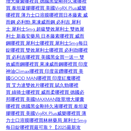
增大膠囊哪裡買
德國黑金剛持久液哪裡
買
泰坦凝膠哪裡買
美國VigRX Plus威樂
哪裡買
薄力士口溶膜哪裡買
日本藤素
威
而鋼
必利勁
果凍威而鋼
必利吉
犀利
士
犀利士5mg
超級雙效犀利士
雙效犀
利士
新義安藥局
日本藤素哪裡買
威而
鋼哪裡買
犀利士哪裡買
犀利士5mg每日
錠哪裡買
雙效犀利士哪裡買
必利劲哪裡
買
必利吉哪裡買
美國黑金買一送一
雙
效威而鋼哪裡買
果凍威而鋼哪裡買
印度
神油Climax哪裡買
印度蓝鑽哪裡買
美
國GOOD MAN哪裡買
印度紅魔哪裡
買
艾力達雙效片哪裡買
賦久勁哪裡
買
綠骑士哪裡買
威而柔哪裡買
德國必
邦哪裡買
美國MAXMAN陰莖增大膠囊
哪裡買
德國黑金剛持久液哪裡買
泰坦凝
膠哪裡買
美國VigRX Plus威樂哪裡買
薄
力士口溶膜哪裡買
林林藥局
犀利士5mg
每日錠哪裡買最可靠？【2025最新攻