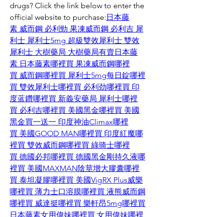
drugs? Click the link below to enter the 
official website to purchase:
日本藤
素
威而鋼
必利勁
果凍威而鋼
必利吉
犀
利士
犀利士5mg
超級雙效犀利士
雙效
犀利士
大樹藥局
大樹藥局有賣日本藤
素
日本藤素哪裡買
果凍威而鋼哪裡
買
威而鋼哪裡買
犀利士5mg每日錠哪裡
買
雙效犀利士哪裡買
必利劲哪裡買
印
度蓝鑽哪裡買
新義安藥局
犀利士哪裡
買
必利吉哪裡買
美國黑金哪裡買
美國
黑金買一送一
印度神油Climax哪裡
買
美國GOOD MAN哪裡買
印度紅魔哪
裡買
雙效威而鋼哪裡買
綠骑士哪裡
買
德國必邦哪裡買
德國黑金剛持久液哪
裡買
美國MAXMAN陰莖增大膠囊哪裡
買
泰坦凝膠哪裡買
美國VigRX Plus威樂
哪裡買
薄力士口溶膜哪裡買
液熊威而鋼
哪裡買
威達挺哪裡買
樂軒昂5mg哪裡買
日本藤素
女用偉妹哪裡買
女用偉妹哪裡