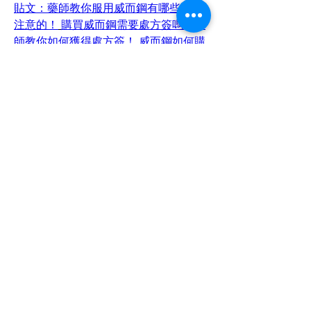
貼文：藥師教你服用威而鋼有哪些需要
注意的！
購買威而鋼需要處方簽嗎？藥
師教你如何獲得處方簽！
威而鋼如何購
買？藥師為你詳細瞭解一下如何買到正
品威而鋼
早洩可以吃必利勁嗎？藥師教
你如何正確服用必利勁！
日本藤素PTT
評價揭秘：效果、真假與購買指南
心理
因素對早洩的影響：必利勁能幫助解決
嗎？
早洩（PE）概述及其反復發作的原
因與處理方法
雙十國慶狂歡購物節！全
場折扣、限時優惠搶不停！
必利勁
（Priligy）早洩治療效果分析及用戶真
實體驗分享
如何有效治療早洩：必利勁
的作用及根治策略分析
如何辨別Hamer
汗馬糖真假？詳盡教學與辨別技巧
必利
勁哪裡買？全方位購買渠道與價格指
南
必利勁真假丨藥師教你辨識必利勁真
假方法！！
2024年必利勁價格全面解
析：如何以最划算的方式購買？
長期服