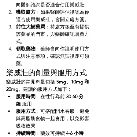
向醫師諮詢是否適合使用樂威壯。
獲取處方
：如果醫師評估後認為你
適合使用樂威壯，會開立處方箋。
前往大樹藥局
：持處方箋至有提供
該藥品的門市，與藥師確認購買方
式。
領取藥物
：藥師會向你說明使用方
式與注意事項，確認無誤後即可領
藥。
樂威壯的劑量與服用方式
樂威壯的常見劑量包括 
5mg、10mg 和 
20mg
。建議的服用方式如下：
服用時間
：在性行為前 
30-60 分
鐘
 服用
服用方式
：可搭配開水吞服，避免
與高脂肪食物一起食用，以免影響
吸收效果
持續時間
：藥效可持續 
4-6 小時
，