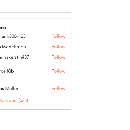
rs
manh3004123
Follow
3004123
idwenelfreda
Follow
nelfreda
arinakerstin437
Follow
kerstin437
ros Kib
Follow
as Müller
Follow
Members (633)