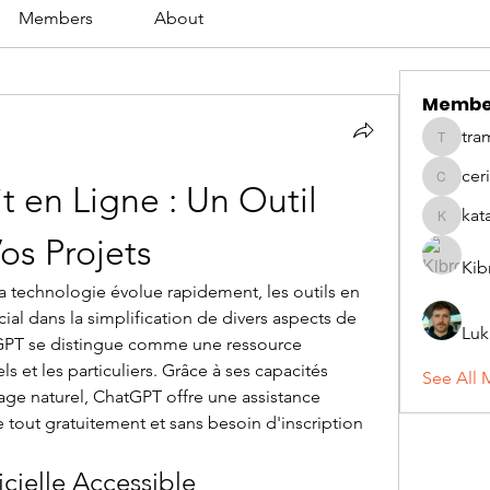
Members
About
Membe
tra
tramanh
cer
ceridwe
 en Ligne : Un Outil 
kat
katarina
os Projets
Kib
a technologie évolue rapidement, les outils en 
cial dans la simplification de divers aspects de 
Luk
atGPT se distingue comme une ressource 
 et les particuliers. Grâce à ses capacités 
See All 
ge naturel, ChatGPT offre une assistance 
innovante pour divers projets, le tout gratuitement et sans besoin d'inscription 
icielle Accessible