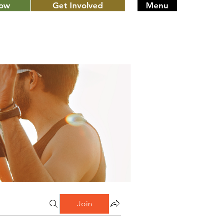
Now
Get Involved
Menu
Join