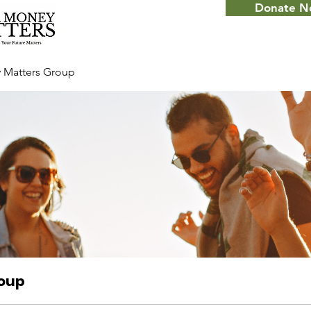
Donate 
 Matters Group
roup