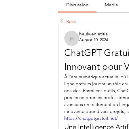
Discussion
Media
Back
heulwenletitia
August 10, 2024
heulwenletitia
ChatGPT Gratuit
Innovant pour V
À l'ère numérique actuelle, où l
ligne gratuits jouent un rôle cru
nos vies. Parmi ces outils, Ch
précieuse pour les professionnels
avancées en traitement du langa
https://chatgptgratuit.net/
Une Intelligence Artif