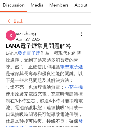
Discussion
Media
Members
About
Back
xixi zhang
April 29, 2025
LANA電子煙常見問題解答
LANA
發光電子煙
作為一種現代化的替
煙選擇，受到了越來越多消費者的青
睞。然而，正確使用和維護
筆型電子煙
是確保其長壽命和優良性能的關鍵。以
下是一些常見問題及其解決方法：
1. 燈不亮，也無煙電池無電：
小菸主機
使用原廠充電器充電，充電時間建議控
制在3小時左右，超過4小時可能損壞電
池。電池保護狀態：連續抽吸15口或一
口氣抽吸時間過長可能導致電池保護，
休息20秒後可恢復。接觸不良：確保
發