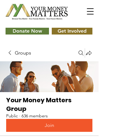
Donate Now
Get Involved
Groups
Your Money Matters
Group
Public
·
636 members
Join