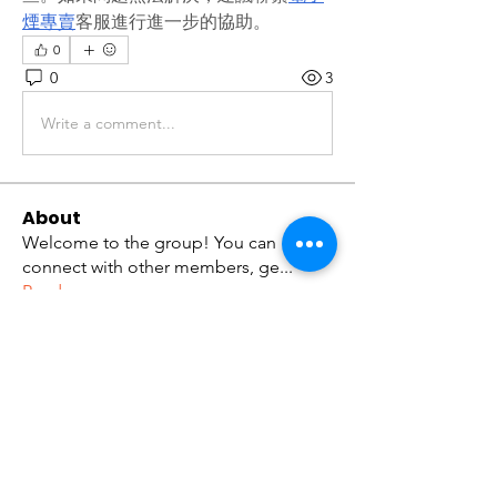
煙專賣
客服進行進一步的協助。
0
0
3
Write a comment...
About
Welcome to the group! You can
connect with other members, ge
...
Read more
Members
tramanh3004123
Follow
tramanh3004123
ceridwenelfreda
Follow
ceridwenelfreda
katarinakerstin437
Follow
katarinakerstin437