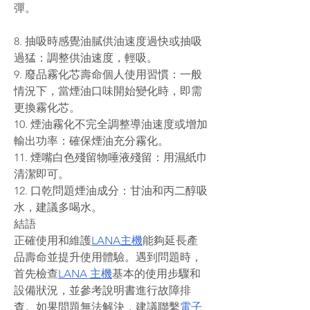
彈。
8. 抽吸時感覺油膩供油速度過快或抽吸
過猛：調整供油速度，輕吸。
9. 廢品霧化芯壽命個人使用習慣：一般
情況下，當煙油口味開始變化時，即需
更換霧化芯。
10. 煙油霧化不完全調整導油速度或增加
輸出功率：確保煙油充分霧化。
11. 煙嘴白色殘留物唾液殘留：用濕紙巾
清潔即可。
12. 口乾問題煙油成分：甘油和丙二醇吸
水，建議多喝水。
結語
正確使用和維護
LANA主機
能夠延長產
品壽命並提升使用體驗。遇到問題時，
首先檢查
LANA 主機
基本的使用步驟和
設備狀況，並參考說明書進行故障排
查。如果問題無法解決，建議聯繫
電子