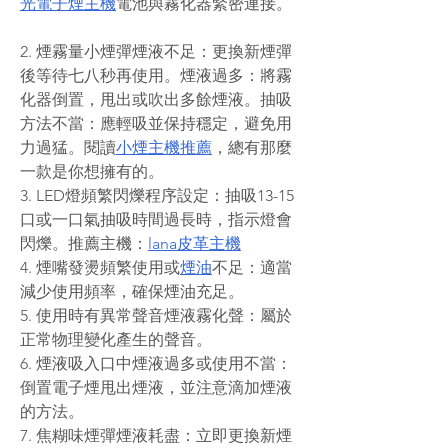
光電子煙主機
電池與霧化器緊密連接。
2. 煙霧量小煙彈煙液不足：更換新煙彈
後等待七八秒再使用。煙液過多：將霧
化器倒置，甩出或吹出多餘煙液。抽吸
方法不當：應輕吸並保持穩定，避免用
力過猛。閱讀
小煙主機推薦
，總有那麼
一款是你想擁有的。
3. LED燈頻繁閃爍程序設定：抽吸13-15
口或一口氣抽吸時間過長時，指示燈會
閃爍。推薦主機：
lana皮革主機
4. 煙嘴發燙頻繁使用或
煙油
不足：適當
減少使用頻率，確保煙油充足。
5. 使用時有異常聲音煙液霧化聲：屬於
正常物理變化產生的聲音。
6. 煙液吸入口中煙液過多或使用不當：
倒置電子煙甩出煙液，並注意滴加煙液
的方法。
7. 焦糊味煙彈煙液耗盡：立即更換新煙