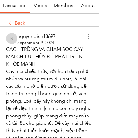
Discussion
Media
Members
About
Back
nguyenbich13697
nguyenbich13697
September 9, 2024
CÁCH TRỒNG VÀ CHĂM SÓC CÂY 
MAI CHIẾU THỦY ĐỂ PHÁT TRIỂN 
KHỎE MẠNH
Cây mai chiếu thủy, với hoa trắng nhỏ 
nhắn và hương thơm dịu nhẹ, là loài 
cây cảnh phổ biến được sử dụng để 
trang trí trong không gian nhà ở, văn 
phòng. Loài cây này không chỉ mang 
lại vẻ đẹp thanh lịch mà còn có ý nghĩa 
phong thủy, giúp mang đến may mắn 
và tài lộc cho gia chủ. Để cây mai chiếu 
thủy phát triển khỏe mạnh, việc trồng 
và chăm sóc đúng cách là rất quan 