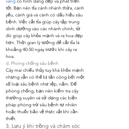
vàng
 có hình dáng đẹp và phát triển 
tốt. Bạn nên tỉa cành nhánh thừa, cành 
yếu, cành già và cành có dấu hiệu sâu 
bệnh. Việc cắt tỉa giúp cây tập trung 
dinh dưỡng vào các nhánh chính, từ 
đó giúp cây khỏe mạnh và ra hoa đẹp 
hơn. Thời gian lý tưởng để cắt tỉa là 
khoảng 40-50 ngày trước khi cây ra 
hoa.
d. Phòng chống sâu bệnh
Cây mai chiếu thủy tuy khá khỏe mạnh 
nhưng vẫn có thể bị tấn công bởi một 
số loại sâu bệnh như rệp, nấm. Để 
phòng chống, bạn nên kiểm tra cây 
thường xuyên và sử dụng các biện 
pháp phòng trừ sâu bệnh tự nhiên 
hoặc thuốc bảo vệ thực vật khi cần 
thiết.
3. Lưu ý khi trồng và chăm sóc 