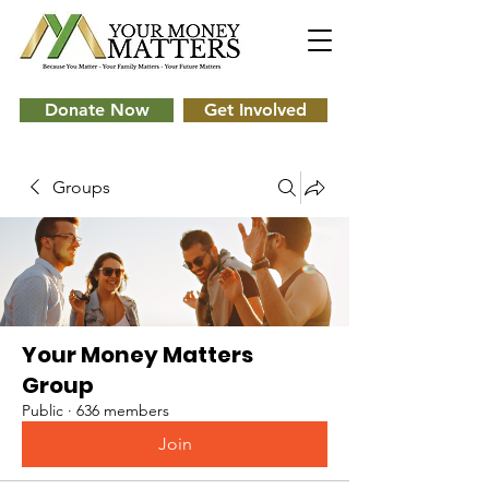
Donate Now
Get Involved
Groups
Your Money Matters
Group
Public
·
636 members
Join