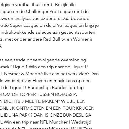
isch voetbal thuiskomt! Bekijk alle 
 League en de Challenger Pro League met de 
views en analyses van experten. Daarbovenop 
Lotto Super League en de ePro league en krijg je 
indrukwekkende selectie aan gevechtssporten 
ts, met onder andere Red Bull tv, en Women’s 
.
es een zesde opeenvolgende overwinning 
aak? Ligue 1 Win een trip naar de Ligue 1! 
si, Neymar & Mbappé live aan het werk zien? Dan 
de wedstrijd van Eleven en maak kans op een 
it de Ligue 1! Bundesliga Bundesliga Trip 
ZIN OM DE TOPPER TUSSEN BORUSSIA 
 DICHTBIJ MEE TE MAKEN? WIL JIJ EEN 
LIJK ONTMOETEN EN EEN TOUR KRIJGEN 
 IDUNA PARK? DAN IS ONZE BUNDESLIGA 
Win een trip naar NFL München! Wedstrijd 
 van de NFL komt naar München! Wil jij Tom 