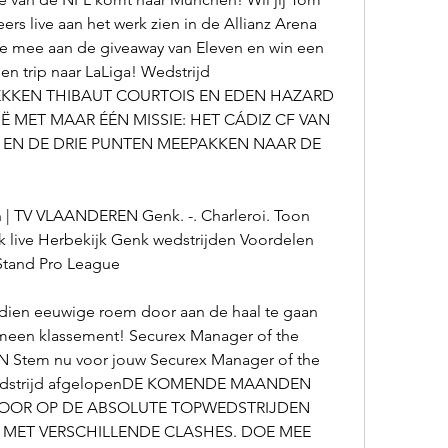
s live aan het werk zien in de Allianz Arena 
e mee aan de giveaway van Eleven en win een 
n trip naar LaLiga! Wedstrijd 
EKKEN THIBAUT COURTOIS EN EDEN HAZARD 
 MET MAAR ÉÉN MISSIE: HET CÁDIZ CF VAN 
N DE DRIE PUNTEN MEEPAKKEN NAAR DE 
n | TV VLAANDEREN Genk. -. Charleroi. Toon 
k live Herbekijk Genk wedstrijden Voordelen 
Stand Pro League
dien eeuwige roem door aan de haal te gaan 
meen klassement! Securex Manager of the 
tem nu voor jouw Securex Manager of the 
Wedstrijd afgelopenDE KOMENDE MAANDEN 
VOOR OP DE ABSOLUTE TOPWEDSTRIJDEN 
 MET VERSCHILLENDE CLASHES. DOE MEE 