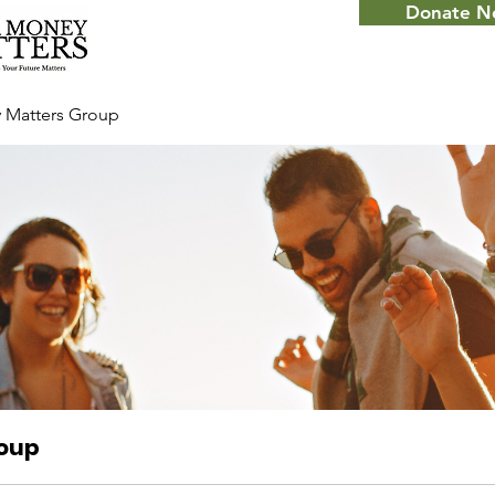
Donate 
 Matters Group
roup