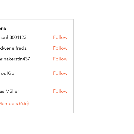
rs
manh3004123
Follow
3004123
idwenelfreda
Follow
nelfreda
arinakerstin437
Follow
kerstin437
ros Kib
Follow
as Müller
Follow
Members (636)