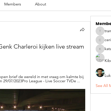
Members
About
Membe
tra
tramanh
cer
ceridwe
enk Charleroi kijken live stream 
kat
katarina
Kib
Luk
open brief de wereld in met vraag om kalmte bij 
m 29/07/2023Pro League - Live Soccer TVDe ...
See All 