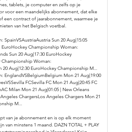
s, tablets, je computer en zelfs op je 
r voor een maandelijks abonnement, dat elke 
f een contract of jaarabonnement, waarmee je 
eten van het Belgisch voetbal.
SpainVSAustriaAustria Sun 20 Aug|15:05 
. EuroHockey Championship Woman: 
nds Sun 20 Aug|17:30 EuroHockey 
y Championship Woman: 
20 Aug|12:30 EuroHockey Championship M... 
: EnglandVSBelgiumBelgium Mon 21 Aug|19:00 
esVSSevilla FCSevilla FC Mon 21 Aug|20:45 FC 
C Milan Mon 21 Aug|01:05 | New Orleans 
 Angeles ChargersLos Angeles Chargers Mon 21 
nship M...
opt van je abonnement en is op elk moment 
jn van minstens 1 maand. DAZN TOTAL + PLAY 
rtstreamingaanbod in Vlaanderen! Krijg 