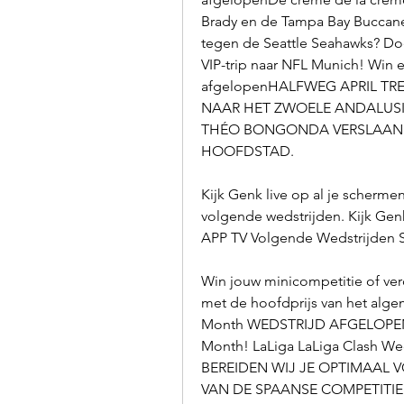
Brady en de Tampa Bay Buccaneer
tegen de Seattle Seahawks? Do
VIP-trip naar NFL Munich! Win ee
afgelopenHALFWEG APRIL TR
NAAR HET ZWOELE ANDALUSIË
THÉO BONGONDA VERSLAAN E
HOOFDSTAD.
Kijk Genk live op al je scherme
volgende wedstrijden. Kijk Gen
APP TV Volgende Wedstrijden 
Win jouw minicompetitie of ver
met de hoofdprijs van het alge
Month WEDSTRIJD AFGELOPEN S
Month! LaLiga LaLiga Clash 
BEREIDEN WIJ JE OPTIMAAL 
VAN DE SPAANSE COMPETITIE