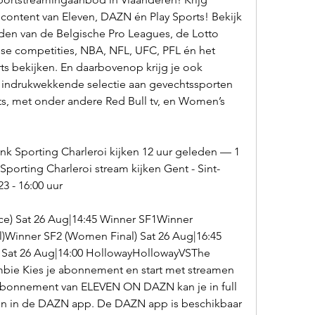
content van Eleven, DAZN én Play Sports! Bekijk 
den van de Belgische Pro Leagues, de Lotto 
e competities, NBA, NFL, UFC, PFL én het 
s bekijken. En daarbovenop krijg je ook 
indrukwekkende selectie aan gevechtssporten 
ts, met onder andere Red Bull tv, en Women’s 
nk Sporting Charleroi kijken 12 uur geleden — 1 
porting Charleroi stream kijken Gent - Sint-
3 - 16:00 uur
ce) Sat 26 Aug|14:45 Winner SF1Winner 
Winner SF2 (Women Final) Sat 26 Aug|16:45 
Sat 26 Aug|14:00 HollowayHollowayVSThe 
e Kies je abonnement en start met streamen 
abonnement van ELEVEN ON DAZN kan je in full 
en in de DAZN app. De DAZN app is beschikbaar 