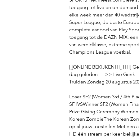
toegang tot live en on demand 
elke week meer dan 40 wedstrij
Super League, de beste Europes
complete aanbod van Play Sport
toegang tot de DAZN MIX: een 
van wereldklasse, extreme spor
Champions League voetbal.
[[[ONLINE BEKIJKEN!!!]]!!!!] Ge
dag geleden — >> Live Genk - S
Truiden Zondag 20 augustus 202
Loser SF2 (Women 3rd / 4th Pla
SF1VSWinner SF2 (Women Final)
Prize Giving Ceremony Women 
Korean ZombieThe Korean Zombi
op al jouw toestellen Met een 
HD één stream per keer bekijk