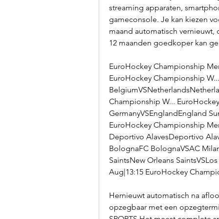
streaming apparaten, smartphone
gameconsole. Je kan kiezen voo
maand automatisch vernieuwt, o
12 maanden goedkoper kan geni
EuroHockey Championship Men: 
EuroHockey Championship W..
BelgiumVSNetherlandsNetherla
Championship W... EuroHocke
GermanyVSEnglandEngland Sun 
EuroHockey Championship Men
Deportivo AlavesDeportivo Alav
BolognaFC BolognaVSAC MilanA
SaintsNew Orleans SaintsVSLos
Aug|13:15 EuroHockey Champio
Hernieuwt automatisch na aflo
opzegbaar met een opzegtermi
SPORTS Het meest complete spo