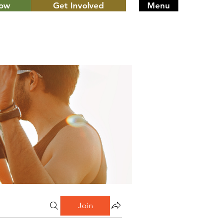
Now
Get Involved
Menu
Join