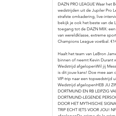
DAZN PRO LEAGUE Waar het Belg
wedstrijden uit de Jupiler Pro
strafste omkadering, live-inter
bekijk je ook het beste van de 
toegang tot de DAZN MIX: een 
van wereldklasse, extreme spor
Champions League voetbal. €14
Haalt het team van LeBron Jam
binnen of neemt Kevin Durant wr
Wedstrijd afgelopenWil jij Mes
is dit jouw kans! Doe mee aan 
VIP-trip naar een topwedstrijd u
Wedstrijd afgelopenHEB JIJ 
DORTMUND EN RB LEIPZIG VAN
DORTMUND-LEGENDE PERSOON
DOOR HET MYTHISCHE SIGNAL
TRIP ECHT IETS VOOR JOU! NFL 
afgelopenDe crème de la crème