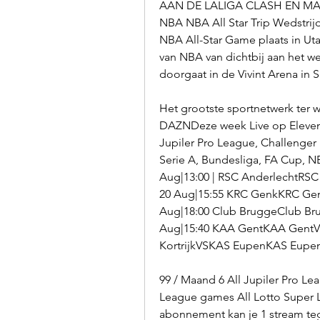
AAN DE LALIGA CLASH EN MA
NBA NBA All Star Trip Wedstrijd
NBA All-Star Game plaats in Utah 
van NBA van dichtbij aan het werk
doorgaat in de Vivint Arena in Sa
Het grootste sportnetwerk ter 
DAZNDeze week Live op Eleven 
Jupiler Pro League, Challenger 
Serie A, Bundesliga, FA Cup, N
Aug|13:00 | RSC AnderlechtRS
20 Aug|15:55 KRC GenkKRC Genk
Aug|18:00 Club BruggeClub 
Aug|15:40 KAA GentKAA GentVS
KortrijkVSKAS EupenKAS Eupen S
99 / Maand 6 All Jupiler Pro Lea
League games All Lotto Super 
abonnement kan je 1 stream tegel