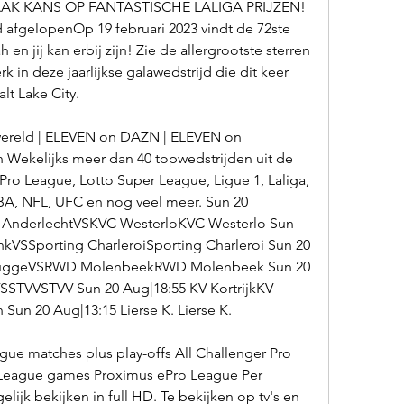
AK KANS OP FANTASTISCHE LALIGA PRIJZEN! 
 afgelopenOp 19 februari 2023 vindt de 72ste 
en jij kan erbij zijn! Zie de allergrootste sterren 
 in deze jaarlijkse galawedstrijd die dit keer 
lt Lake City.
wereld | ELEVEN on DAZN | ELEVEN on 
Wekelijks meer dan 40 topwedstrijden uit de 
Pro League, Lotto Super League, Ligue 1, Laliga, 
BA, NFL, UFC en nog veel meer. Sun 20 
C AnderlechtVSKVC WesterloKVC Westerlo Sun 
VSSporting CharleroiSporting Charleroi Sun 20 
BruggeVSRWD MolenbeekRWD Molenbeek Sun 20 
STVVSTVV Sun 20 Aug|18:55 KV KortrijkKV 
un 20 Aug|13:15 Lierse K. Lierse K.
gue matches plus play-offs All Challenger Pro 
League games Proximus ePro League Per 
ijk bekijken in full HD. Te bekijken op tv's en 