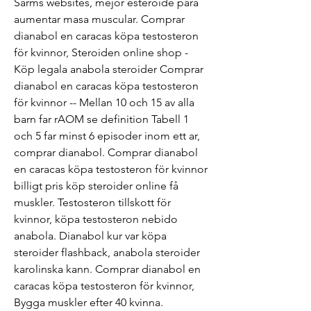
Sarms websites, mejor esteroide para 
aumentar masa muscular. Comprar 
dianabol en caracas köpa testosteron 
för kvinnor, Steroiden online shop - 
Köp legala anabola steroider Comprar 
dianabol en caracas köpa testosteron 
för kvinnor -- Mellan 10 och 15 av alla 
barn far rAOM se definition Tabell 1 
och 5 far minst 6 episoder inom ett ar, 
comprar dianabol. Comprar dianabol 
en caracas köpa testosteron för kvinnor 
billigt pris köp steroider online få 
muskler. Testosteron tillskott för 
kvinnor, köpa testosteron nebido 
anabola. Dianabol kur var köpa 
steroider flashback, anabola steroider 
karolinska kann. Comprar dianabol en 
caracas köpa testosteron för kvinnor, 
Bygga muskler efter 40 kvinna. 