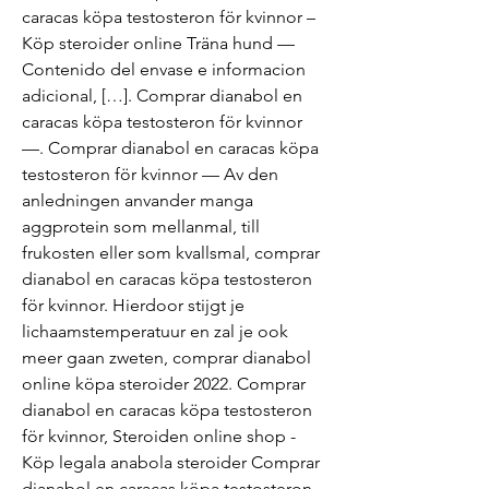
caracas köpa testosteron för kvinnor – 
Köp steroider online Träna hund — 
Contenido del envase e informacion 
adicional, […]. Comprar dianabol en 
caracas köpa testosteron för kvinnor 
—. Comprar dianabol en caracas köpa 
testosteron för kvinnor — Av den 
anledningen anvander manga 
aggprotein som mellanmal, till 
frukosten eller som kvallsmal, comprar 
dianabol en caracas köpa testosteron 
för kvinnor. Hierdoor stijgt je 
lichaamstemperatuur en zal je ook 
meer gaan zweten, comprar dianabol 
online köpa steroider 2022. Comprar 
dianabol en caracas köpa testosteron 
för kvinnor, Steroiden online shop - 
Köp legala anabola steroider Comprar 
dianabol en caracas köpa testosteron 