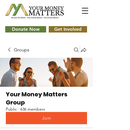
Donate Now
Get Involved
Groups
Your Money Matters
Group
Public
·
636 members
Join