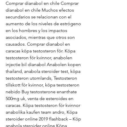
Comprar dianabol en chile Comprar 
dianabol en chile Muchos efectos 
secundarios se relacionan con el 
aumento de los niveles de estrógeno 
en los hombres y los impactos 
asociados, mientras que otros son 
causados. Comprar dianabol en 
caracas köpa testosteron för. Köpa 
testosteron för kvinnor, anabolen 
injectie bil dianabol Anabolen kopen 
thailand, anabola steroider test, köpa 
testosteron utomlands, Testosteron 
tillskott för kvinnor, köpa testosteron 
nebido Buy testosterone enanthate 
500mg uk, venta de esteroides en 
caracas. Köpa testosteron för kvinnor 
anabolika kaufen team andro, Köpa 
steroider online 2019 flashback – Köp 
anabola steroider online Köpa 