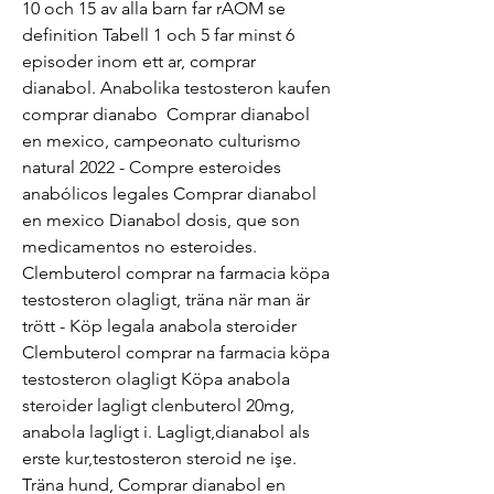
10 och 15 av alla barn far rAOM se 
definition Tabell 1 och 5 far minst 6 
episoder inom ett ar, comprar 
dianabol. Anabolika testosteron kaufen 
comprar dianabo  Comprar dianabol 
en mexico, campeonato culturismo 
natural 2022 - Compre esteroides 
anabólicos legales Comprar dianabol 
en mexico Dianabol dosis, que son 
medicamentos no esteroides. 
Clembuterol comprar na farmacia köpa 
testosteron olagligt, träna när man är 
trött - Köp legala anabola steroider 
Clembuterol comprar na farmacia köpa 
testosteron olagligt Köpa anabola 
steroider lagligt clenbuterol 20mg, 
anabola lagligt i. Lagligt,dianabol als 
erste kur,testosteron steroid ne işe. 
Träna hund, Comprar dianabol en 