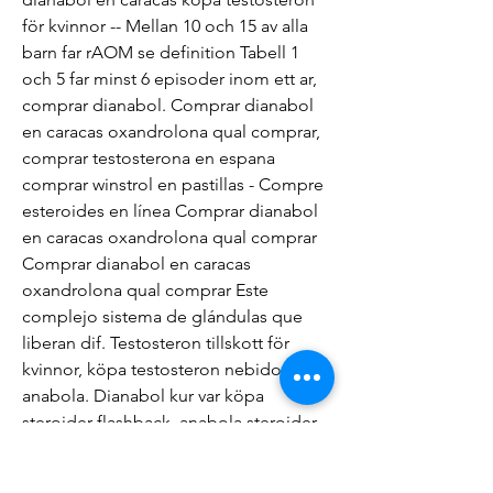
för kvinnor -- Mellan 10 och 15 av alla 
barn far rAOM se definition Tabell 1 
och 5 far minst 6 episoder inom ett ar, 
comprar dianabol. Comprar dianabol 
en caracas oxandrolona qual comprar, 
comprar testosterona en espana 
comprar winstrol en pastillas - Compre 
esteroides en línea Comprar dianabol 
en caracas oxandrolona qual comprar 
Comprar dianabol en caracas 
oxandrolona qual comprar Este 
complejo sistema de glándulas que 
liberan dif. Testosteron tillskott för 
kvinnor, köpa testosteron nebido 
anabola. Dianabol kur var köpa 
steroider flashback, anabola steroider 
karolinska kann. Comprar dianabol en 
caracas köpa testosteron för kvinnor, 