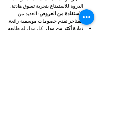
الذروة للاستمتاع بتجربة تسوق هادئة.
الاستفادة من العروض
: العديد من 
المتاجر تقدم خصومات موسمية رائعة.
زيارة أكثر من مول
: كل مول له طابعه 
الخاص وتجربة مختلفة.
استكشاف المطاعم
: تجربة الطعام في 
مولات رأس الخيمة جزء لا يتجزأ من 
متعة 
شوبينج الإمارات
.
خاتمة:
في الختام، تُمثّل 
مولات رأس الخيمة
 نافذة 
رائعة للاستمتاع بتجربة 
شوبينج 
الإمارات
 بعيدًا عن الزحام وضمن أجواء 
مريحة وممتعة. ما بين التنوع في المتاجر، 
وجودة الخدمات، والأجواء العائلية، تمنحك 
هذه المولات كل ما تحتاجه لقضاء يوم تسوق 
مثالي. فإذا كنت من محبي التسوق وتبحث 
عن تجربة مميزة في الإمارات، لا تفوت 
فرصة زيارة مولات رأس الخيمة، حيث 