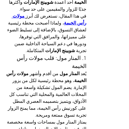
الخيمة
 أحد أعمدة 
شوبينج الإمارات
 وأكثرها 
جذبًا للزوار والمقيمين على حد سواء.
في هذا المقال، نستعرض لك أبرز
مولات 
رأس الخيمة
، ولماذا أصبحت محطة رئيسية 
لعشاق التسوق، بالإضافة إلى تسليط الضوء 
على مميزاتها، والمرافق التي توفرها، 
ودورها في دعم السياحة الداخلية ضمن 
تجربة 
شوبينج الإمارات
 المتكاملة.
1. المنار مول: قلب مولات رأس 
الخيمة
يُعد 
المنار مول
 من أقدم وأشهر 
مولات رأس 
الخيمة
، وهو محطة رئيسية لكل من يزور 
الإمارة. يضم المول تشكيلة واسعة من 
المحلات العالمية والمحلية التي تناسب كل 
الأذواق، ويتميز بتصميمه العصري المطل 
على كورنيش رأس الخيمة، مما يمنح الزوار 
تجربة تسوق ممتعة ومريحة.
يمتاز المنار مول بمساحات واسعة مخصصة 
للترفيه، مثل صالات السينما، ومناطق 