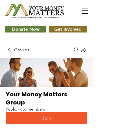
Donate Now
Get Involved
Groups
Your Money Matters
Group
Public
·
636 members
Join