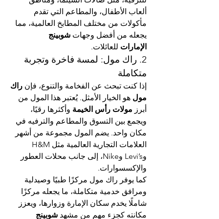
ألعاب الأطفال، والمطاعم التي تقدم 
مأكولات من مختلف المطابخ العالمية، مما 
يجعله من أفضل وجهات 
شوبينج 
الإمارات
 للعائلات.
2. راك مول: لمسة فاخرة وتجربة 
متكاملة
إذا كنت تبحث عن الفخامة والتنوع، فإن 
راك 
مول
 هو الخيار الأمثل. يُعتبر هذا المول من 
أبرز 
مولات رأس الخيمة
 وأكثرها رقيًا، 
ويجمع بين التسوق والمطاعم والترفيه في 
مكان واحد. يضم المول مجموعة من أشهر 
العلامات التجارية العالمية مثل H&M 
وLevi’s وNike، إلى جانب محلات العطور 
والإكسسوارات.
كما يوفر راك مول مركزًا طبيًا وصيدلية 
ومرافق خدمية متكاملة، ما يجعله مركزًا 
شاملًا يخدم سكان الإمارة وزوارها، ويعزز 
مكانته كجزء مهم من مشهد 
شوبينج 