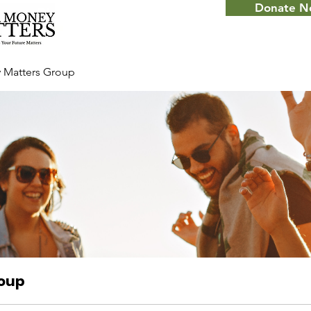
Donate 
 Matters Group
roup