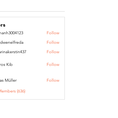
rs
manh3004123
Follow
3004123
idwenelfreda
Follow
nelfreda
arinakerstin437
Follow
kerstin437
ros Kib
Follow
as Müller
Follow
Members (636)