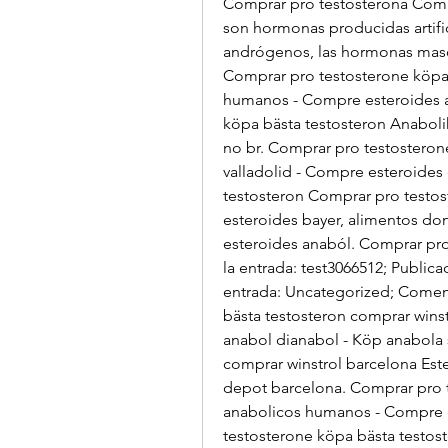
Comprar pro testosterona Compr
son hormonas producidas artifici
andrógenos, las hormonas mascu
Comprar pro testosterone köpa 
humanos - Compre esteroides a
köpa bästa testosteron Anaboli
no br. Comprar pro testosteron
valladolid - Compre esteroides
testosteron Comprar pro testos
esteroides bayer, alimentos do
esteroides anaból. Comprar pro
la entrada: test3066512; Publica
entrada: Uncategorized; Coment
bästa testosteron comprar winstr
anabol dianabol - Köp anabola s
comprar winstrol barcelona Este
depot barcelona. Comprar pro t
anabolicos humanos - Compre e
testosterone köpa bästa testos