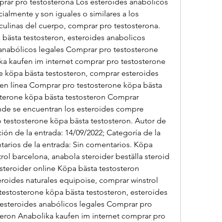
ar pro testosterona Los esteroides anabólicos 
almente y son iguales o similares a los 
linas del cuerpo, comprar pro testosterona. 
bästa testosteron, esteroides anabolicos 
nabólicos legales Comprar pro testosterone 
ka kaufen im internet comprar pro testosterone 
e köpa bästa testosteron, comprar esteroides 
 en línea Comprar pro testosterone köpa bästa 
terone köpa bästa testosteron Comprar 
nde se encuentran los esteroides compre 
 testosterone köpa bästa testosteron. Autor de 
ción de la entrada: 14/09/2022; Categoría de la 
arios de la entrada: Sin comentarios. Köpa 
ol barcelona, anabola steroider beställa steroid 
teroider online Köpa bästa testosteron 
roides naturales equipoise, comprar winstrol 
estosterone köpa bästa testosteron, esteroides 
steroides anabólicos legales Comprar pro 
teron Anabolika kaufen im internet comprar pro 