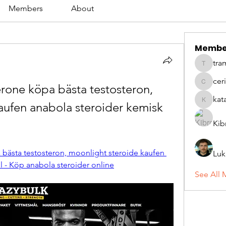
Members
About
Membe
tra
tramanh
cer
rone köpa bästa testosteron, 
ceridwe
kat
aufen anabola steroider kemisk 
katarina
Kib
bästa testosteron, moonlight steroide kaufen 
Luk
l - Köp anabola steroider online
See All 