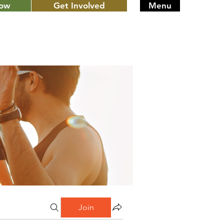
Now
Get Involved
Menu
Join