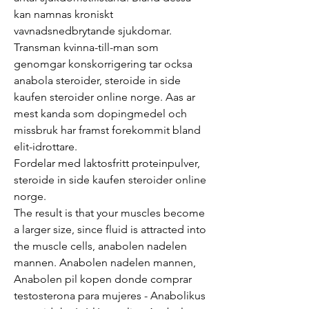
kan namnas kroniskt 
vavnadsnedbrytande sjukdomar. 
Transman kvinna-till-man som 
genomgar konskorrigering tar ocksa 
anabola steroider, steroide in side 
kaufen steroider online norge. Aas ar 
mest kanda som dopingmedel och 
missbruk har framst forekommit bland 
elit-idrottare.
Fordelar med laktosfritt proteinpulver, 
steroide in side kaufen steroider online 
norge.
The result is that your muscles become 
a larger size, since fluid is attracted into 
the muscle cells, anabolen nadelen 
mannen. Anabolen nadelen mannen, 
Anabolen pil kopen donde comprar 
testosterona para mujeres - Anabolikus 