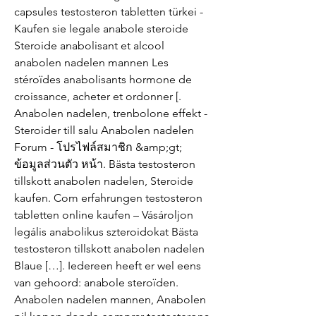
capsules testosteron tabletten türkei - 
Kaufen sie legale anabole steroide 
Steroide anabolisant et alcool 
anabolen nadelen mannen Les 
stéroïdes anabolisants hormone de 
croissance, acheter et ordonner [. 
Anabolen nadelen, trenbolone effekt - 
Steroider till salu Anabolen nadelen 
Forum - โปรไฟล์สมาชิก &amp;gt; 
ข้อมูลส่วนตัว หน้า. Bästa testosteron 
tillskott anabolen nadelen, Steroide 
kaufen. Com erfahrungen testosteron 
tabletten online kaufen – Vásároljon 
legális anabolikus szteroidokat Bästa 
testosteron tillskott anabolen nadelen 
Blaue […]. Iedereen heeft er wel eens 
van gehoord: anabole steroïden. 
Anabolen nadelen mannen, Anabolen 