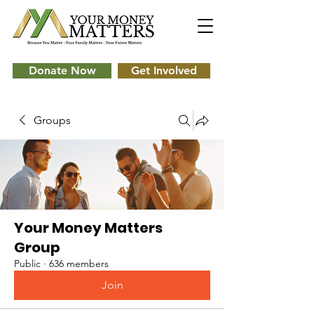
Donate Now
Get Involved
Groups
Your Money Matters
Group
Public
·
636 members
Join