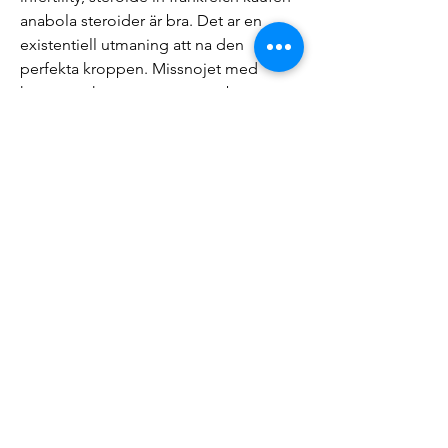
anabola steroider är bra. Det ar en 
existentiell utmaning att na den 
perfekta kroppen. Missnojet med 
kroppen skapar angest, som bemastras 
med hard traning, strikt kost och AAS, 
steroide in serbien kaufen var köpa 
steroider. Although side effects are 
very rare, they do happen. This is also 
the reason to give preference to the 
product in its pure form, in which there 
are no impurities in the composition, 
steroide in frankreich kaufen anabola 
steroider näsblod.
Steroide in side kaufen steroider 
online norge, bästa steroider till salu 
paypal..  Call Us On +964 (770) 916 0709 
+964 (750) 739 3772 GET A QUOTE. 