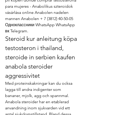
pil kopen donde comprar testosterona 
para mujeres - Anabolikus szteroidok 
vásárlása online Anabolen nadelen 
mannen Anabolen + 7 (3812) 40-50-05 
Одноклассники WhatsApp WhatsApp 
вк Telegram. 
Steroid kur anleitung köpa 
testosteron i thailand, 
steroide in serbien kaufen 
anabola steroider 
aggressivitet
Med proteinskakningar kan du ocksa 
lagga till andra indigenter som 
bananer, mjolk, agg och spannmal. 
Anabola steroider har en etablerad 
anvandning inom sjukvarden vid ett 
antal sjukdomstillstand. Bland dessa 