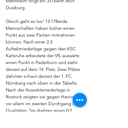
Mannheim folgt ein 3:0 beim MSV 
Duisburg.
Gleich geht es los! 13:17Beide 
Mannschaften haben bisher einen 
Punkt aus zwei Partien mitnehmen 
können. Nach einer 2:3 
Auftaktniederlage gegen den KSC 
Karlsruhe erbeutete der VfL auswärts 
einen Punkt in Paderborn und steht 
derzeit auf dem 14. Platz. Zwei Plätze 
dahinter schaut derzeit der 1. FC 
Nürnberg nach oben in der Tabelle. 
Nach der Auswärtsniederlage in 
Rostock zeigten sie gegen Hannover 
vor allem im zweiten Durchgang ihre 
Qualitäten. Sie drehten einen 0:2 
Rückstand in ein 2:2 Unentschieden 
und konnten zumindest schon einen 