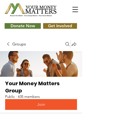
Donate Now
Get Involved
Groups
Your Money Matters
Group
Public
·
635 members
Join