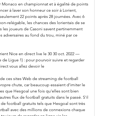
r Monaco en championnat et à égalité de points 
er à laver son honneur ce soir à Lorient, 
eulement 22 points après 28 journées. Avec 6 
non-relégable, les chances des lorientais de se 
is les joueurs de Casoni savent pertinemment 
es adversaires au fond du trou, miné par ce 
t Nice en direct live le 30 30 oct. 2022 — 
 Ligue 1) : pour pourvoir suivre et regarder 
irect vous allez devoir le
 de ces sites Web de streaming de football 
propre chute, car beaucoup essaient d'imiter le 
s que Hesgoal une fois qu'elles sont bien 
utres flux de football gratuits dans le passé. S'il 
 de football gratuits tels que Hesgoal sont très 
otball avec des millions de connexions chaque 
oujours de regarder en ligne via les 