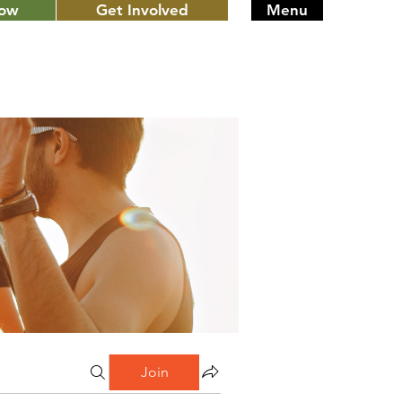
Now
Get Involved
Menu
Join