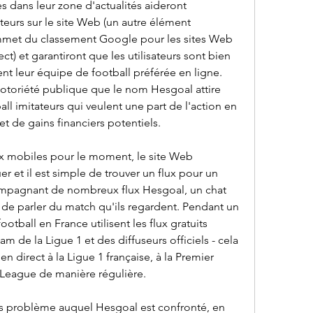
 dans leur zone d'actualités aideront 
ateurs sur le site Web (un autre élément 
mmet du classement Google pour les sites Web 
t) et garantiront que les utilisateurs sont bien 
ent leur équipe de football préférée en ligne. 
otoriété publique que le nom Hesgoal attire 
ll imitateurs qui veulent une part de l'action en 
et de gains financiers potentiels.
ux mobiles pour le moment, le site Web 
er et il est simple de trouver un flux pour un 
ompagnant de nombreux flux Hesgoal, un chat 
 de parler du match qu'ils regardent. Pendant un 
otball en France utilisent les flux gratuits 
m de la Ligue 1 et des diffuseurs officiels - cela 
 direct à la Ligue 1 française, à la Premier 
League de manière régulière.
ros problème auquel Hesgoal est confronté, en 