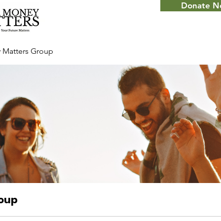
Donate 
 Matters Group
roup