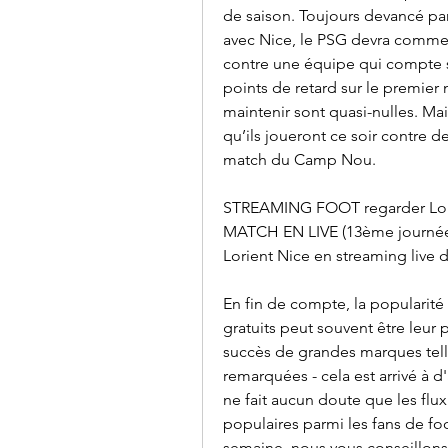
de saison. Toujours devancé pa
avec Nice, le PSG devra commenc
contre une équipe qui compte s
points de retard sur le premier 
maintenir sont quasi-nulles. Ma
qu’ils joueront ce soir contre d
match du Camp Nou.
STREAMING FOOT regarder Lorien
MATCH EN LIVE (13ème journée de
Lorient Nice en streaming live d
En fin de compte, la popularité
gratuits peut souvent être leur 
succès de grandes marques telle
remarquées - cela est arrivé à d'a
ne fait aucun doute que les flux
populaires parmi les fans de fo
semaine, nous vous conseillons t