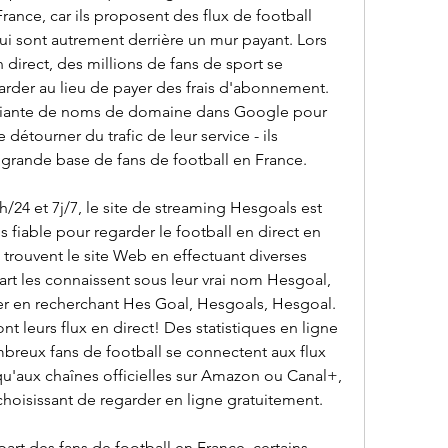
ance, car ils proposent des flux de football 
ui sont autrement derrière un mur payant. Lors 
direct, des millions de fans de sport se 
rder au lieu de payer des frais d'abonnement. 
riante de noms de domaine dans Google pour 
étourner du trafic de leur service - ils 
 grande base de fans de football en France.
24 et 7j/7, le site de streaming Hesgoals est 
s fiable pour regarder le football en direct en 
s trouvent le site Web en effectuant diverses 
art les connaissent sous leur vrai nom Hesgoal, 
er en recherchant Hes Goal, Hesgoals, Hesgoal. 
leurs flux en direct! Des statistiques en ligne 
reux fans de football se connectent aux flux 
u'aux chaînes officielles sur Amazon ou Canal+, 
 choisissant de regarder en ligne gratuitement.
part des fans de football en France, certains 