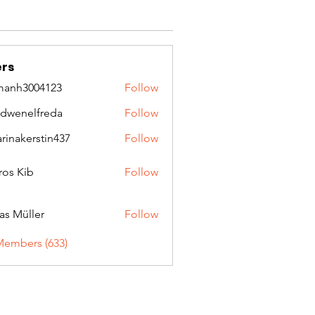
rs
manh3004123
Follow
3004123
idwenelfreda
Follow
nelfreda
arinakerstin437
Follow
kerstin437
ros Kib
Follow
as Müller
Follow
Members (633)