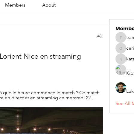
Members
About
Membe
tra
tramanh
cer
ceridwe
rient Nice en streaming 
kat
katarina
Kib
Luk
: à quelle heure commence le match ? Ce match 
re en direct et en streaming ce mercredi 22 ...
See All 